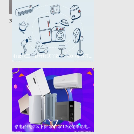
支持67W快充！Redm...
打破代工、贴牌模式！欧洲小家电企业开...
彩电价格持续下探 双11双12促销季彩电...