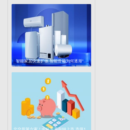
智能家居快速扩张 智能音箱为何逐渐“...
北交所第六家！中科美菱敲钟上市 市值1...