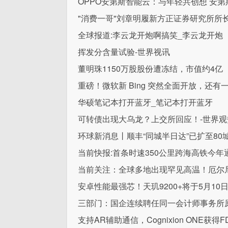
OPPO安第斯智能云：与年轻共创想 安
"消费一哥"刘章明履新方正证券研究所所
全球报道:李云龙开炮啊搞笑_李云龙开炮
挥发分含量试验-世界视讯
董明珠1150万股股份遭冻结，市值约4亿
重磅！微软新 Bing 突然全面开放，还
华硕笔记本打开蓝牙_笔记本打开蓝牙
可转债出现大乌龙？上交所回应！-世界观
环球新消息丨顺丰“同城半日达”已扩至80
当前快报:首条时速350公里跨海高铁今
当前关注：全球多地出现罕见高温！厄尔
安卓性能最强芯！天玑9200+将于5月1
三部门：国企连续聘任同一会计师事务所
支持AR辅助通信，Cognixion ONE获