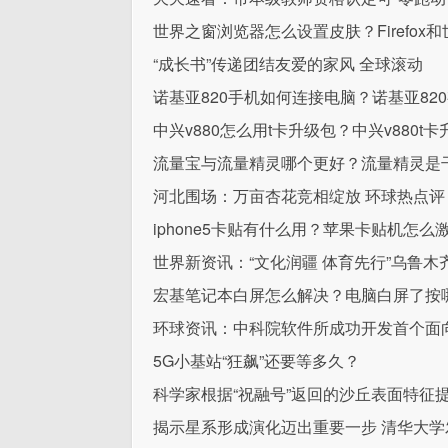
世界之窗浏览器怎么设置皮肤？Firefo
“成长书”传递团结友爱的家风 全球滚动
诺基亚820手机如何连接电脑？诺基亚82
中兴v880怎么用t卡升级包？中兴v880t
流量宝与流量精灵哪个更好？流量精灵是
河北围场：万亩杏花竞相绽放 环球热点评
iphone5卡贴有什么用？苹果卡贴机怎么
世界新资讯：“文化润疆 体育先行”乌鲁
宏基笔记本白屏怎么解决？电脑白屏了按
环球资讯：中科院软件所成功开发首个面向开源鸿
5G小基站“狂飙”还要等多久？
科学家根据“祝融号”返回的沙丘表面特征
揭示星系形成演化迈出重要一步 清华大学