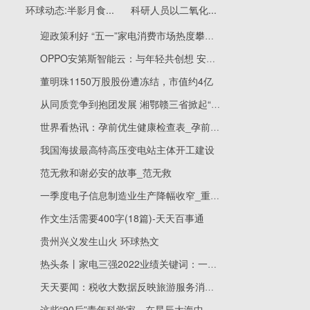
环球动态:半影月食...
科研人员以二氧化...
迎政策利好 “五一”家电消费市场热度攀升 世界快播报
OPPO安第斯智能云：与年轻共创想 安第斯校园行暨创想征集圆满结束！-热门
董明珠1150万股股份遭冻结，市值约4亿
从同质竞争到抱团发展 湘鄂赣三省掀起“交换游”热潮
世界看热讯：孕前优生健康检查表_孕前优生健康检查系统登录
我国海拔最高特高压变电站主体开工建设
范无救和谢必安的故事_范无救
一季度电子信息制造业生产降幅收窄_重点聚焦
作文生活需要400字(18篇)-天天百事通
贵州兴义发生山火 环球热文
热头条丨家电三强2022业绩关键词：一个大，一个强，一个快
天天要闻：税收大数据反映旅游服务消费快速恢复
这些“90后”青年科学家，在星辰大海中追逐梦想