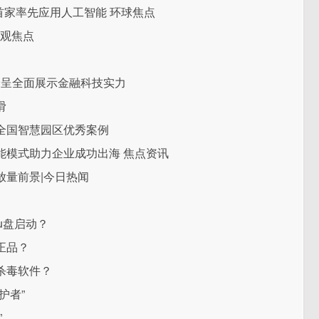
域首家率先应用人工智能 环球焦点
天观焦点
纷呈全面展示金融科技实力
滑
全国智慧园区优秀案例
能模式助力企业成功出海 焦点资讯
D放量前景|今日热闻
u盘启动？
正品？
杀毒软件？
护者”
”