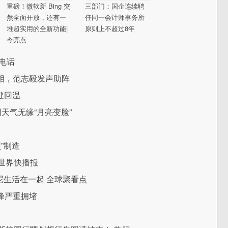
重磅！微软新 Bing 突
三部门：国企连续聘
然全面开放，还有一
任同一会计师事务所
堆超实用的全新功能|
原则上不超过8年
今亮点
电话
相，范志毅发声助阵
健回温
因天气无缘“月亮变脸”
”制造
 世界快播报
耳曼尼生活在一起 全球聚看点
峰严重拥堵