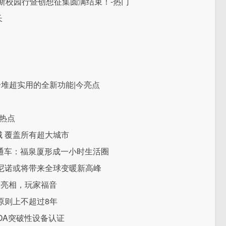
第斯校园行暨创想征集圆满结束！-热门
长
有一堆超实用的全新功能|今亮点
热点
城 覆盖所有超大城市
年通车：福泉厦形成一小时生活圈
尼诺或将带来全球变暖新高峰
0日亮相，玩家福音
原则上不超过8年
得FDA突破性设备认证