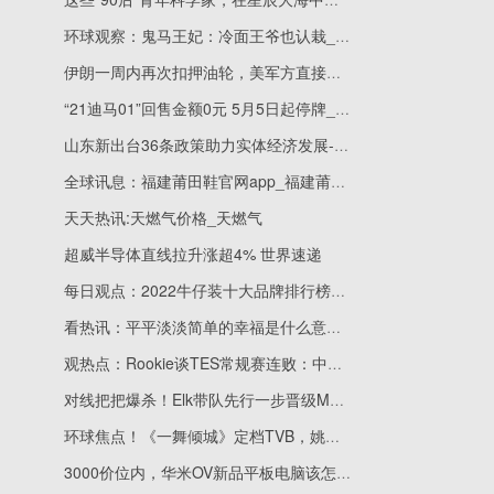
环球观察：鬼马王妃：冷面王爷也认栽_关于鬼马王妃：冷面王爷也认栽简述
伊朗一周内再次扣押油轮，美军方直接发布声明进行“激烈指责”
“21迪马01”回售金额0元 5月5日起停牌_每日快讯
山东新出台36条政策助力实体经济发展-世界通讯
全球讯息：福建莆田鞋官网app_福建莆田官网
天天热讯:天燃气价格_天燃气
超威半导体直线拉升涨超4% 世界速递
每日观点：2022牛仔装十大品牌排行榜_牛仔装哪个牌子好
看热讯：平平淡淡简单的幸福是什么意思_平平淡淡简单的幸福是什么歌
观热点：Rookie谈TES常规赛连败：中野辅执行力差，优势容易送
对线把把爆杀！Elk带队先行一步晋级MSI小组赛|环球热消息
环球焦点！《一舞倾城》定档TVB，姚子羚陈法蓉主演，王晶的华灯初上
3000价位内，华米OV新品平板电脑该怎么选？产品优劣势一览 天天速读