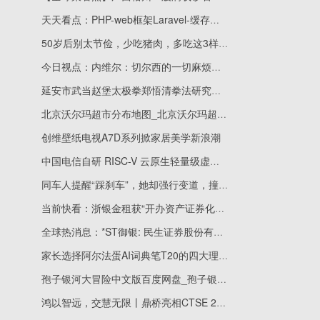
天天看点：PHP-web框架Laravel-缓存（一）
50岁后别太节俭，少吃猪肉，多吃这3样，强体质增免疫少生病_微速讯
今日视点：内维尔：切尔西的一切麻烦都来自伯利 接下来他们有能力挑战前三
延安市武当赵堡太极拳郑悟清拳法研究会 天天即时看
北京沃尔玛超市分布地图_北京沃尔玛超市分布图|每日速递
创维壁纸电视A7D系列掀家居美学新浪潮
中国电信自研 RISC-V 云原生轻量级虚拟机 TeleVM 成功运行，内存开销降低约 90%
同车人提醒“踩刹车”，她却强行变道，撞了……
当前快看：浙银金租获“开办资产证券化业务”资格
全球热消息：*ST御银: 民生证券股份有限公司关于广州御银科技股份有限公司2022年度证券投资情况的专项说明的核查意见
家长选择阿尔法蛋AI词典笔T20的四大理由！全网引共鸣_今日关注
孢子银河大冒险中文版百度网盘_孢子银河大冒险中文版
鸿以智远，交慧无限丨鼎桥亮相CTSE 2023第十三届交博会