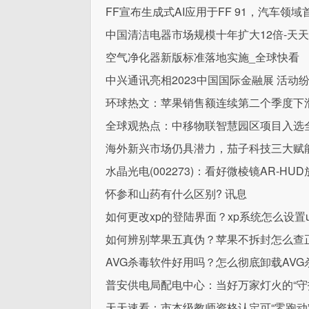
FF宣布生成式AI应用于FF 91，汽车领
中国清洁电器市场规模十年扩大12倍-天
空气净化器新版标准落地实施_全球快看
中兴通讯亮相2023中国国际金融展 活动
环球热文：苹果销售额连续第二个季度下
全球观热点：中移物联智慧园区项目入选
海外新兴市场仍具潜力，茄子科技三大赋
水晶光电(002273)：看好微棱镜AR-HU
怀参和山药有什么区别? 讯息
如何更改xp的登陆界面？xp系统怎么设置
如何辨别苹果五真伪？苹果不拆封怎么查
AVG杀毒软件好用吗？怎么彻底卸载AVG
普安供电局配电中心：当好万家灯火的“守
天天速看：市本级教师资格认定可“零跑动