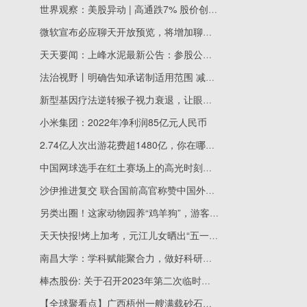
世界观察：美股异动 | 高通跌7% 股价创6个月新低 Q2营收、利润双双下滑
微软宣布必应聊天开放预览，将增加聊天记录、第三方插件等功能
天天要闻：上峰水泥最新公告：参股公司晶合集成5月5日在科创板上市
法治视野丨明确告知承诺制适用范围 减轻企业和群众举证负担——辽宁省公证行业推出便民利企新举措
新型基因疗法逆转猴子视力衰退，让眼睛重返年轻状态 每日信息
小米集团：2022年净利润85亿元人民币
2.74亿人次出游花费超1480亿，你在哪里看“人从众”？
中国网球选手在红土赛场上的高光时刻，还属李娜最强，后辈需努力 每日快看
沙伊推进复交 联合国前高官称赞中国外交！
另类出圈！这家动物园养“鸡羊狗”，游客：智商被侮辱了！当地人大代表曾呼吁改造，动物园：缺钱……|每日快看
天天快报!烤上加考，元江儿女晒出“五一”成绩单
南昌大学：学科赋能聚合力，做好科研育人大文章
棒杰股份: 关于召开2023年第二次临时股东大会的通知_每日热讯
【全球聚看点】广西梧州一艘满载砂石的货船搁浅河道，热心船老板出动22艘快艇和一艘货船相助