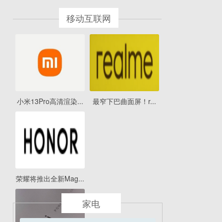
移动互联网
小米13Pro高清渲染...
最窄下巴曲面屏！r...
荣耀将推出全新Mag...
家电