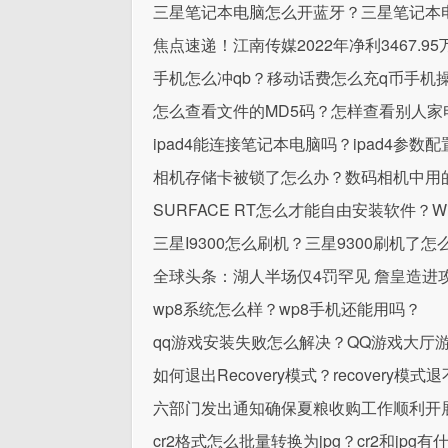
三星笔记本电脑怎么开蓝牙？三星笔记本
焦点速递！江南传媒2022年净利3467.95
手机怎么冲qb？移动话费怎么充q币手机
怎么查看文件的MD5码？怎样查看别人家
ipad4能连接笔记本电脑吗？ipad4参数
相机存储卡被锁了怎么办？数码相机中用
SURFACE RT怎么才能自由安装软件？W
三星I9300怎么刷机？三星9300刷机了怎
全球头条：湖人半场仅4罚罕见 詹皇造进
wp8系统怎么样？wp8手机还能用吗？
qq游戏安装失败怎么解决？QQ游戏大厅
如何退出Recovery模式？recovery模
六部门发出通知确保夏粮收购工作顺利开
cr2格式怎么批量转换为jpg？cr2和jpg