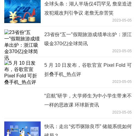
全球头条：湖人半场仅4罚罕见 詹皇造进
攻犯规改判引争议 老詹无奈苦笑
2023-05-05
23省份“五一”假期旅游成绩单出炉：浙江
吸金370亿|全球简讯
2023-05-05
5 月 10 日发布，谷歌官宣 Pixel Fold 可
折叠手机_热点评
2023-05-05
“启航”研学，大学师生为中小学生带来不
一样的思政课 环球新资讯
2023-05-05
快讯：走出“劣币驱除良币” 储能系统如何
破局？