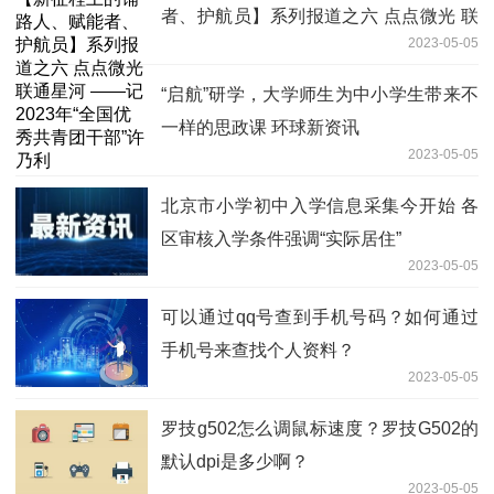
者、护航员】系列报道之六 点点微光 联
2023-05-05
通星河 ——记2023年“全国优秀共青团干
部”许乃利
“启航”研学，大学师生为中小学生带来不
一样的思政课 环球新资讯
2023-05-05
北京市小学初中入学信息采集今开始 各
区审核入学条件强调“实际居住”
2023-05-05
可以通过qq号查到手机号码？如何通过
手机号来查找个人资料？
2023-05-05
罗技g502怎么调鼠标速度？罗技G502的
默认dpi是多少啊？
2023-05-05