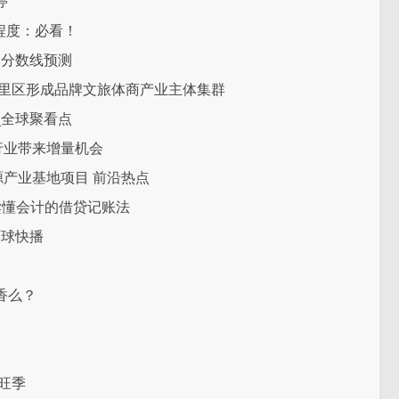
停
程度：必看！
本分数线预测
湖里区形成品牌文旅体商产业主体集群
_全球聚看点
行业带来增量机会
源产业基地项目 前沿热点
读懂会计的借贷记账法
环球快播
香么？
旺季