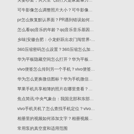
可牛影像怎么调整照片大小？可牛影像打不开是怎么回事？
pr怎么恢复默认界面？PR遇到错误如何恢复默认设置？
怎么看qq音乐的年龄？qq音乐音乐基因年龄怎么修改？
乡味|安徽合肥：小龙虾跃出农门闯世界-今日热议
360压缩密码怎么设置？360压缩怎么加密？
华为平板隐藏空间怎么打开？华为平板隐藏空间密码忘了怎么办？
vivo便签怎么传到另一个手机？vivo便签删了如何找回？
华为怎么更换微信图标？华为手机微信图标找不到了怎么办？
苹果手机共享相簿的照片在哪里查看？苹果手机共享相簿占不占内存？
焦点简讯:中央气象台：我国北部和东部海域将有7~8级大风
vivo手机关机了怎么查找手机定位？vivo手机定位在哪里打开？
相册里的视频如何添加文字？相册视频不能播放怎么办？
常用泵的真空度和适用范围