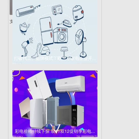
支持67W快充！Redm...
打破代工、贴牌模式！欧洲小家电企业开...
彩电价格持续下探 双11双12促销季彩电...