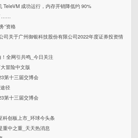
 TeleVM 成功运行，内存开销降低约 90%
了……
务”资格
限公司关于广州御银科技股份有限公司2022年度证券投资情
由！全网引共鸣_今日关注
河大冒险中文版
23第十三届交博会
些途径
23第十三届交博会
至科创板上市_环球今头条
置是重中之重_天天热消息