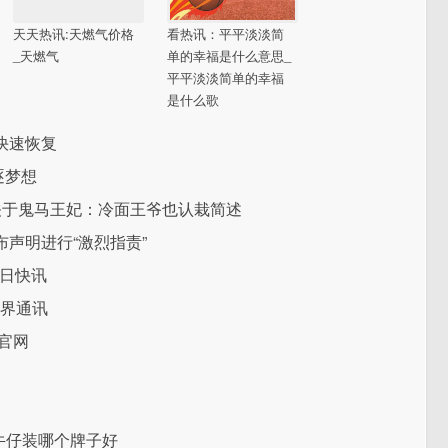
天天热讯:天燃气价格
看热讯：平平淡淡简
_天燃气
单的幸福是什么意思_
平平淡淡简单的幸福
是什么歌
快速恢复
逐梦想
关于鬼马王妃：冷面王爷也认栽简述
声明进行“激烈指责”
每日快讯
世界通讯
官网
牛仔装哪个牌子好