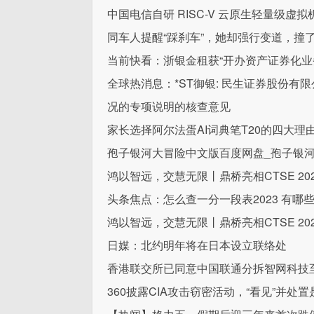
中国电信自研 RISC-V 云原生轻量级虚拟机
同车人提醒“踩刹车”，她却强行变道，撞
当前快看：浙银金租获“开办资产证券化业
全球热消息：*ST御银: 民生证券股份有
况的专项说明的核查意见
家长选择阿尔法蛋AI词典笔T20的四大理
孢子银河大冒险中文版百度网盘_孢子银
鸿以智远，交慧无限丨鼎桥亮相CTSE 20
头条焦点：怎么查一分一段表2023 有哪
鸿以智远，交慧无限丨鼎桥亮相CTSE 20
日媒：北约明年将在日本设立联络处
香港联交所已同意中国联通分拆智网科技
360披露CIA攻击窃密活动，“看见”并处