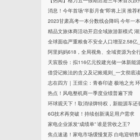
【热闻】格力五一假期后迎三年来首次跌
消息！今年首场“半影月食”即将上演 推荐
2023甘肃高考一本分数线会降吗 今年一
精品文旅体商活动开启全域旅游新模式 
全球面临严重粮食不安全人口增至2.58亿
阿里妈妈618，全局视角、全域资源为全
天宸股份：拟116亿元投建光储一体新能
借贷记账法的含义及记账规则_一文彻底
志在四方｜王煜尘：青春印迹 极地之光 
热点！风电整机商一季度业绩普遍下滑
环球观天下！取消绿牌特权，新能源车还
6G技术再突破！持续创新满足用户需求
家电企业派发“成绩单” 谁是营收之王?
焦点速递！家电市场缓慢复苏 白电迎销售