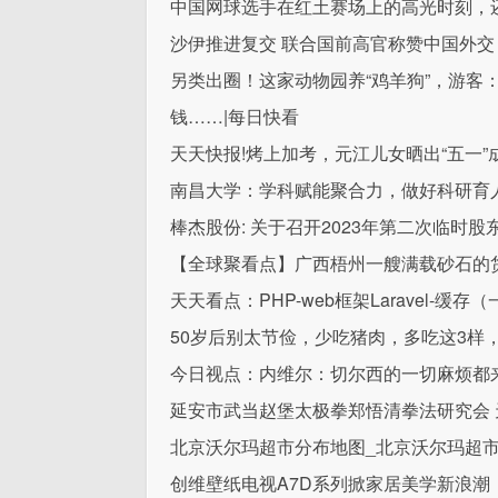
中国网球选手在红土赛场上的高光时刻，
沙伊推进复交 联合国前高官称赞中国外交
另类出圈！这家动物园养“鸡羊狗”，游客
钱……|每日快看
天天快报!烤上加考，元江儿女晒出“五一”
南昌大学：学科赋能聚合力，做好科研育
棒杰股份: 关于召开2023年第二次临时
【全球聚看点】广西梧州一艘满载砂石的
天天看点：PHP-web框架Laravel-缓存（
50岁后别太节俭，少吃猪肉，多吃这3样
今日视点：内维尔：切尔西的一切麻烦都
延安市武当赵堡太极拳郑悟清拳法研究会 
北京沃尔玛超市分布地图_北京沃尔玛超市
创维壁纸电视A7D系列掀家居美学新浪潮