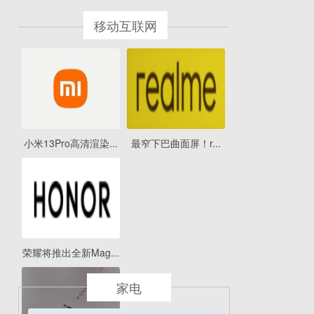
移动互联网
小米13Pro高清渲染...
最窄下巴曲面屏！r...
荣耀将推出全新Mag...
家电