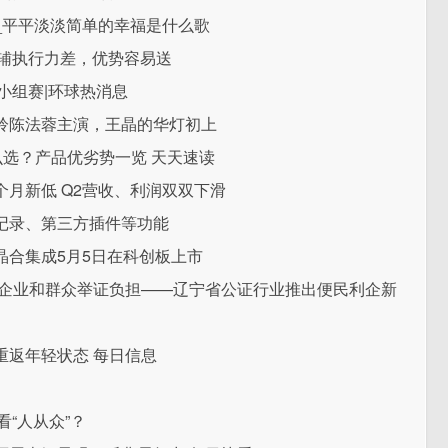
_平平淡淡简单的幸福是什么歌
中野辅执行力差，优势容易送
I小组赛|环球热消息
羚陈法蓉主演，王晶的华灯初上
么选？产品优劣势一览 天天速读
6个月新低 Q2营收、利润双双下滑
记录、第三方插件等功能
晶合集成5月5日在科创板上市
轻企业和群众举证负担——辽宁省公证行业推出便民利企新
重返年轻状态 每日信息
看“人从众”？