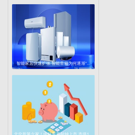
智能家居快速扩张 智能音箱为何逐渐“...
北交所第六家！中科美菱敲钟上市 市值1...