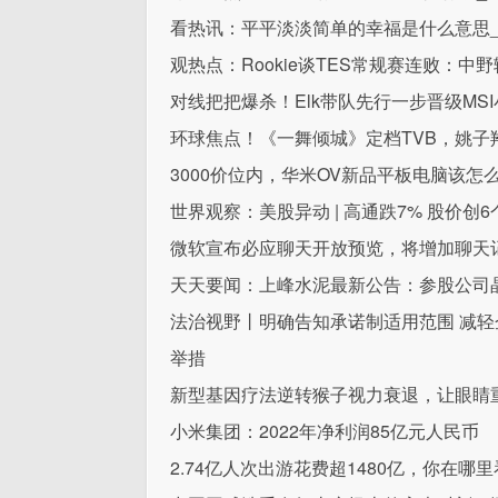
看热讯：平平淡淡简单的幸福是什么意思
观热点：Rookie谈TES常规赛连败：
对线把把爆杀！Elk带队先行一步晋级MS
环球焦点！《一舞倾城》定档TVB，姚子
3000价位内，华米OV新品平板电脑该怎
世界观察：美股异动 | 高通跌7% 股价创
微软宣布必应聊天开放预览，将增加聊天
天天要闻：上峰水泥最新公告：参股公司
法治视野丨明确告知承诺制适用范围 减
举措
新型基因疗法逆转猴子视力衰退，让眼睛
小米集团：2022年净利润85亿元人民币
2.74亿人次出游花费超1480亿，你在哪里