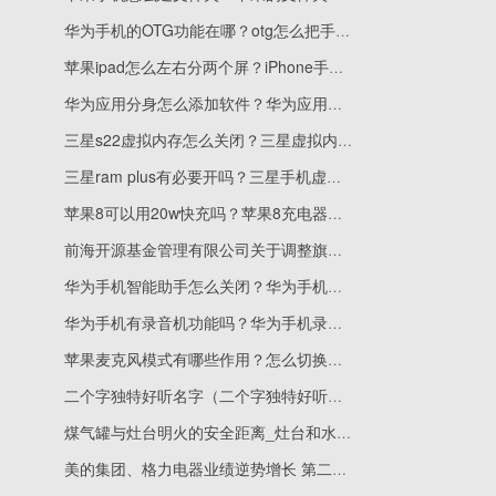
华为手机的OTG功能在哪？otg怎么把手机照片传到u盘？
苹果ipad怎么左右分两个屏？iPhone手机怎么投屏到iPad？
华为应用分身怎么添加软件？华为应用分身可以开几个？
三星s22虚拟内存怎么关闭？三星虚拟内存4g和8g区别是什么？
三星ram plus有必要开吗？三星手机虚拟内存怎么设置？
苹果8可以用20w快充吗？苹果8充电器多少w？
前海开源基金管理有限公司关于调整旗下部分证券投资基金通过蚂蚁（杭州）基金销售有限公司办理业务最低限额的公告_快讯
华为手机智能助手怎么关闭？华为手机助手怎么安装？
华为手机有录音机功能吗？华为手机录音功能在哪里？
苹果麦克风模式有哪些作用？怎么切换麦克风模式？
二个字独特好听名字（二个字独特好听名字有哪些） 环球讯息
煤气罐与灶台明火的安全距离_灶台和水池的距离
美的集团、格力电器业绩逆势增长 第二增长曲线各有侧重