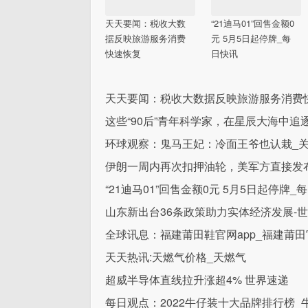
天天要闻：税收大数
“21迪马01”回售金额0
据反映旅游服务消费
元 5月5日起停牌_每
快速恢复
日快讯
天天要闻：税收大数据反映旅游服务消费
这些“90后”青年科学家，在星辰大海中追
环球观察：鬼马王妃：冷面王爷也认栽_
伊朗一周内再次扣押油轮，美军方直接发布
“21迪马01”回售金额0元 5月5日起停牌_
山东新出台36条政策助力实体经济发展-
全球讯息：福建莆田鞋官网app_福建莆田
天天热讯:天燃气价格_天燃气
超威半导体直线拉升涨超4% 世界速递
每日观点：2022牛仔装十大品牌排行榜_