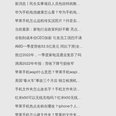
新消息丨民生实事项目人员包括特岗教师吗_民生实事项目人员包括
华为手机电池健康怎么看？华为手机电池不耐用怎么恢复？
苹果手机怎么远程传实况照片？抖音实况照片怎么上传？
当前最新：家电行业政策利好不断 亮点精彩纷呈
谷歌削成本但CEO加薪 引发员工强烈不满
AMD一季度营收53.5亿美元 同比下滑|全球时讯
熬过2022年，一季度家电流通业复苏了吗
滴滴2022年年报：营收下降亏损收窄
苹果手机wapi什么意思？苹果手机wapi有必要开启吗？
美国“毒火车”事故三个月后 独立检测机构再发现9种新的有毒物质 焦点速讯
手机文件夹怎么改名字？手机文件夹访问限制怎么解除？
红米k50可以无线充电吗？红米k50无线充电怎么设置？
苹果手机热点名称在哪改？iphone个人热点连不上是怎么回事？
苹果手机怎么建文件夹？苹果的文件夹在哪里找？