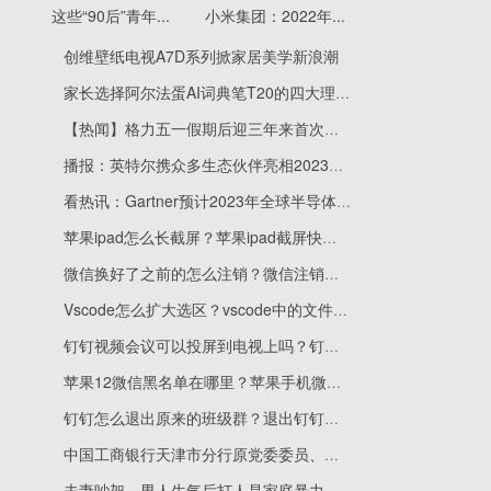
这些“90后”青年...
小米集团：2022年...
创维壁纸电视A7D系列掀家居美学新浪潮
家长选择阿尔法蛋AI词典笔T20的四大理由！全网引共鸣_今日关注
【热闻】格力五一假期后迎三年来首次跌停
播报：英特尔携众多生态伙伴亮相2023餐饮数智峰会，让智慧餐饮触手可及
看热讯：Gartner预计2023年全球半导体收入减少11% 存储器收入下降35.5%
苹果ipad怎么长截屏？苹果ipad截屏快捷键怎么设置？
微信换好了之前的怎么注销？微信注销要多少天才能注销成功？
Vscode怎么扩大选区？vscode中的文件地址在哪儿？
钉钉视频会议可以投屏到电视上吗？钉钉视频会议最多容纳多少人？
苹果12微信黑名单在哪里？苹果手机微信怎么拉黑好友？
钉钉怎么退出原来的班级群？退出钉钉群别人有提示吗？
中国工商银行天津市分行原党委委员、副行长张希刚被查 环球热头条
夫妻吵架，男人生气后打人是家庭暴力吗？夫妻互相打架算不算家暴？