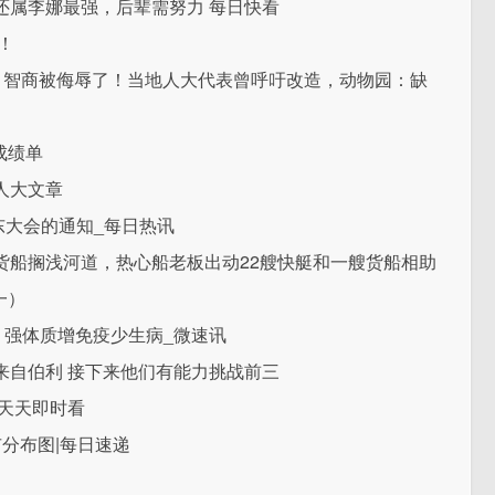
还属李娜最强，后辈需努力 每日快看
！
：智商被侮辱了！当地人大代表曾呼吁改造，动物园：缺
成绩单
人大文章
股东大会的通知_每日热讯
货船搁浅河道，热心船老板出动22艘快艇和一艘货船相助
一）
，强体质增免疫少生病_微速讯
来自伯利 接下来他们有能力挑战前三
天天即时看
分布图|每日速递