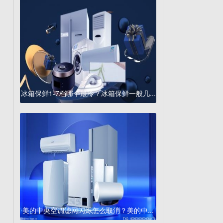
冰箱保鲜1-7档哪个最冷？冰箱保鲜一般几...
美的中央空调滤网闪烁怎么取消？美的中...