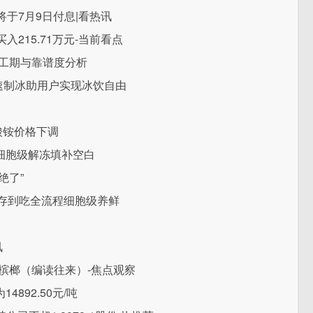
3”将于7月9日付息|看热讯
入215.71万元-当前看点
，工期与靠谱度分析
极速制冰助用户实现冰饮自由
酸铵价格下调
细胞级解冻填补空白
绝了”
从存到吃全流程细胞级养鲜
讯
槟榔（编读往来）-焦点观察
892.50元/吨