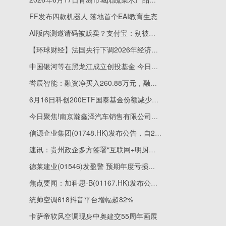
FF发布四款机器人 落地首个EAI教育生态
AI版内测邀请码被贩卖？支付宝：别被骗，别花冤枉钱
【环球财经】法国央行下调2026年经济增长预期至0.5%-时快讯
中国银河等在黑龙江成立创投基金 今日看点
誉辰智能：融资净买入260.88万元，融资余额2548.18万元
6月16日科创200ETF国泰基金份额减少300万份，重仓股长光华芯、腾景科技、炬光科技|焦点快报
今日聚焦!南京瀚鑫泽汽车销售有限公司成立 注册资本100万人民币
信源企业集团(01748.HK)发布公告，自2026年6月16日起，唐旭铭先生已获委任为执行董事
速讯：贵州政企多方签署“互联网+明厨亮灶”合作备忘录 让后厨看得见
德莱建业(01546)发盈警 预期年度亏损净额同比收窄至不超过3500万港元|焦点消息
焦点要闻：加科思-B(01167.HK)发布公告，于2026年6月16日，该公司斥资43.15万港元回购9.84万股
统帅空调618抖音平台增幅超82%
卡萨帝软风空调现身中奥建交55周年画展