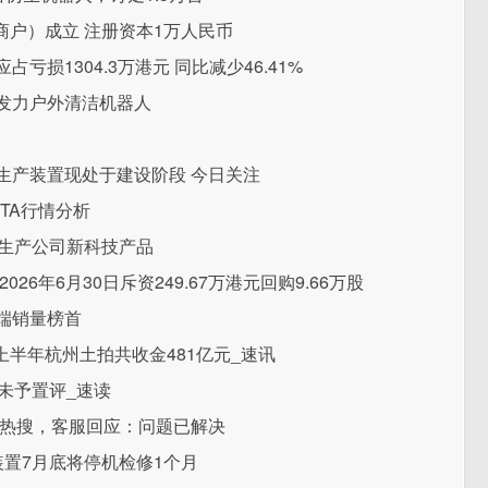
户）成立 注册资本1万人民币
占亏损1304.3万港元 同比减少46.41%
企业发力户外清洁机器人
硅生产装置现处于建设阶段 今日关注
PTA行情分析
要生产公司新科技产品
2026年6月30日斥资249.67万港元回购9.66万股
端销量榜首
上半年杭州土拍共收金481亿元_速讯
未予置评_速读
”上热搜，客服回应：问题已解决
DI装置7月底将停机检修1个月