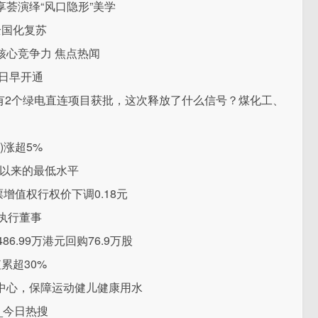
荟演绎“风口隐形”美学
全国化复苏
核心竞争力 焦点热闻
0日早开通
？又有2个绿电直连项目获批，这次释放了什么信号？煤化工、
S)涨超5%
月以来的最低水平
票增值权行权价下调0.18元
非执行董事
86.99万港元回购76.9万股
累超30%
中心，保障运动健儿健康用水
_今日热搜