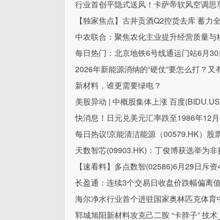
行业首创平隐式送风！卡萨帝软风空调思享
【独家焦点】古井贡酒Q2控货去库 蓄力
中农联合：聚焦农化主业提升经营质量与
每日热门：北京地铁6号线通运门站6月3
2026年新能源消纳的“硬仗”要怎么打
新材料，谁更需要绿电？
美股异动 | 中概股集体上涨 百度(BIDU.U
快消息！日元兑美元汇率跌至1986年12
每日热议!京能清洁能源（00579.HK）股
天数智芯(09903.HK)：丁俊博获选举为
【速看料】多点数智(02586)6月29日斥资4
长盈通：连续3个交易日收盘价跌幅偏离值
海尔净水行业首个进驻国家奥林匹克体育
郓城旭阳新材料攻克己二胺 “卡脖子” 技术