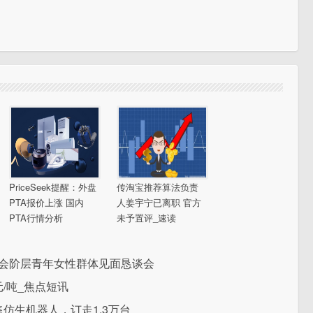
PriceSeek提醒：外盘
传淘宝推荐算法负责
PTA报价上涨 国内
人姜宇宁已离职 官方
PTA行情分析
未予置评_速读
社会阶层青年女性群体见面恳谈会
元/吨_焦点短讯
售仿生机器人，订走1.3万台