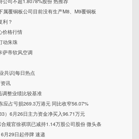
司不超1.8078%股份 热推荐
 公司下属覆铜板公司目前没有生产M8、M9覆铜板
复利？
中心价格行情
打动朱珠
卡萨帝软风空调
业共识|每日热点
新资讯
产品调整业绩比较基准
股东应占亏损269.3万港元 同比收窄56.07%
3）6月26日主力资金净买入96.71万元
首席合规官徐祺琪已减持1.14万股公司股份 微头条
6月29日起停牌 速递