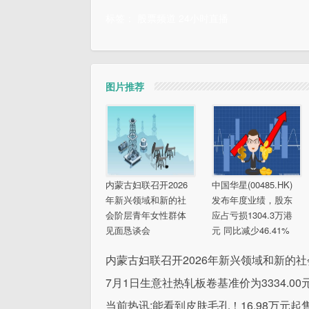
标签：
股票频道
24小时直播
图片推荐
内蒙古妇联召开2026
中国华星(00485.HK)
年新兴领域和新的社
发布年度业绩，股东
会阶层青年女性群体
应占亏损1304.3万港
见面恳谈会
元 同比减少46.41%
内蒙古妇联召开2026年新兴领域和新的
7月1日生意社热轧板卷基准价为3334.00
当前热讯:能看到皮肤毛孔！16.98万元起