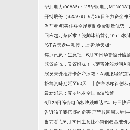
华润电力(00836)：“25华润电力MTN00
开特股份（920978）6月29日主力资金净买
当前看点!美佳客全屋定制免费测量优势
回应超万条诉求！统帅冰箱首创10min
*ST春天盘中涨停，上演“地天板”
焦点讯息：生意社：6月29日华鲁恒升硫
既管冷冻，又管解冻！卡萨帝冰箱发明AI
演员朱珠推荐卡萨帝冰箱：AI细胞级解冻“
松茸赏味期延至60天！卡萨帝冰箱首创
最新消息：克罗地亚全国高温预警
6月29日综合电商板块跌幅达2%_每日快
告诉孩子嚼槟榔的危害 严管校园周边销售
当前看点!6月29日生意社不锈钢卷基准价为14