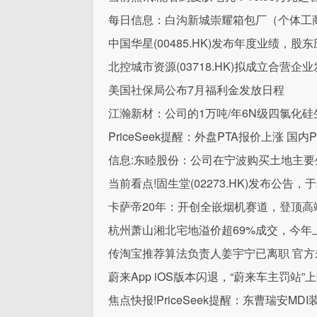
每日信息：白沟新城崇耀箱包厂（个体工商
中国华星(00485.HK)发布年度业绩，股东应
北控城市资源(03718.HK)拟成立合营
美国社保局公布7月福利金发放日程
江瀚新材：公司的1万吨/年6N级四氯化
PriceSeek提醒：外盘PTA报价上涨 国内
信息:东睦股份：公司在宁波购买土地主
当前看点!固生堂(02273.HK)发布公告，于
卡萨帝20年：开创全嵌烟机赛道，登顶高
杭州萧山湘北宅地溢价超69%成交，今年
传淘宝推荐算法负责人姜宇宁已离职 官方
蔚来App iOS版本闪退，“蔚来车主罚站
焦点快报!PriceSeek提醒：东曹瑞安M