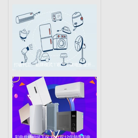
打破代工、贴牌模式！欧洲小家电企业开...
彩电价格持续下探 双11双12促销季彩电...