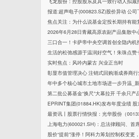
飞龙股份：控股股东及其一致行动人拟减持公
报道:超声电子(000823.SZ)股价异动
焦点关注：为什么说基金定投长期持有能
2026年6月28日青藏高原农副产品集散
三口合一！卡萨帝中央空调首创全隐内机
生活的松弛感源于温润好空气！朱珠点赞
实时焦点：风吟内蒙古 兴业正当时
彰显市值管理决心 注销式回购渐成券商行
年中多个核心城市土地市场进一步升温_
第二批公募基金“换尺”大幕拉开 千余只
EPRINT集团(01884.HK)发布年度业绩 
最资讯丨股票行情快报：光华股份（00133
上海电力(600021.SH)：总法律顾问、
股价“提前”涨停！阿科力筹划控制权变更，