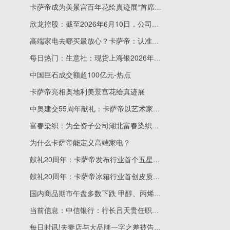
卡萨帝成为美景宫百年花绘真迹展“首席艺术生活方式伙伴”
欣龙控股：截至2026年6月10日，公司股份持有人户数为39,912户_今日精选
高端家电去哪买最放心？卡萨帝：认准官方渠道，售后无忧
每日热门：生意社：现货上海银2026年6月16日午盘基准报16603元/千克
中国巨石成交额超100亿元-热点
卡萨帝亮相奥地利美景宫花绘真迹展
中奥建交55周年献礼：卡萨帝以艺术家电致敬国宝级花卉名作
富春染织：为全资子公司湖北富春染织有限公司提供24000.00万元担保-快讯
为什么卡萨帝能定义高端家电？
献礼20周年：卡萨帝发布行业首个五星级智能冰箱
献礼20周年：卡萨帝冰箱行业首创皮质面板树立美学新标杆
国内商品期市午盘多数下跌 甲醇、丙烯跌超6%
当前信息：中信银行：行长吕天贵任职资格获核准
每日时讯!夫妻店与大品牌一字之差被告侵权，商标维权边界在哪？