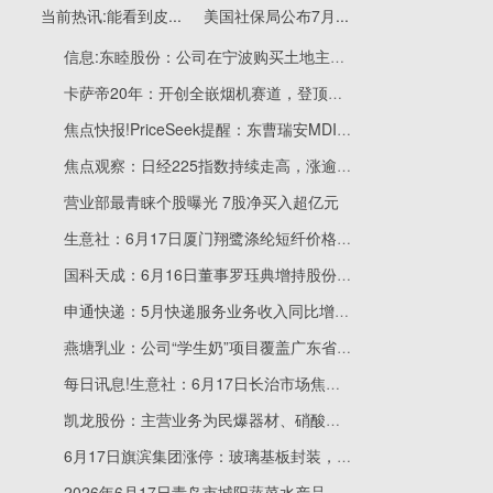
当前热讯:能看到皮...
美国社保局公布7月...
信息:东睦股份：公司在宁波购买土地主要生产公司新科技产品
卡萨帝20年：开创全嵌烟机赛道，登顶高端销量榜首
焦点快报!PriceSeek提醒：东曹瑞安MDI装置7月底将停机检修1个月
焦点观察：日经225指数持续走高，涨逾2%
营业部最青睐个股曝光 7股净买入超亿元
生意社：6月17日厦门翔鹭涤纶短纤价格下调
国科天成：6月16日董事罗珏典增持股份合计28.72万股
申通快递：5月快递服务业务收入同比增长30.23%
燕塘乳业：公司“学生奶”项目覆盖广东省各区域
每日讯息!生意社：6月17日长治市场焦炭价格偏强运行
凯龙股份：主营业务为民爆器材、硝酸铵及复合肥、纳米碳酸钙及石材产品的生产和销售，并提供爆破服务
6月17日旗滨集团涨停：玻璃基板封装，玻璃，光伏概念热股
2026年6月17日青岛市城阳蔬菜水产品批发市场有限公司价格行情