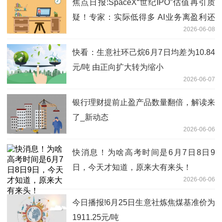
焦点日报:SpaceX“世纪IPO”估值再引质
疑！专家：实际低得多 AI业务离盈利还
2026-06-08
很远
快看：生意社环己烷6月7日均差为10.84
元/吨 由正向扩大转为缩小
2026-06-07
银行理财提前止盈产品数量翻倍，解读来
了_新动态
2026-06-06
快消息！为啥高考时间是6月7日8日9
日，今天才知道，原来大有来头！
2026-06-06
今日播报!6月25日生意社炼焦煤基准价为
1911.25元/吨