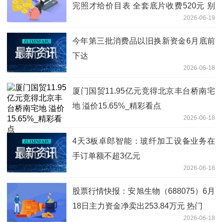
完照才给价目表 全套底片收费520元 别
2026-06-19
让幼儿园“毕业照”变了味！ 当前关注
今年第三批消费品以旧换新资金6月底前
下达
2026-06-18
厦门国贸11.95亿元竞得北京丰台桥南宅
地 溢价15.65%_精彩看点
2026-06-18
4天3板卓郎智能：玻纤加工设备业务在
手订单额不超3亿元
2026-06-18
股票行情快报：安旭生物（688075）6月
18日主力资金净卖出253.84万元 热门
2026-06-18