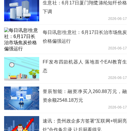
生意社：6月17日厦门翔鹭涤纶短纤价格
下调
2026-06-17
每日讯息!生意社：6月17日长治市场焦炭
价格偏强运行
2026-06-17
FF发布四款机器人 落地首个EAI教育生
态
2026-06-17
誉辰智能：融资净买入260.88万元，融
资余额2548.18万元
2026-06-17
速讯：贵州政企多方签署“互联网+明厨亮
灶”合作备忘录 让后厨看得见