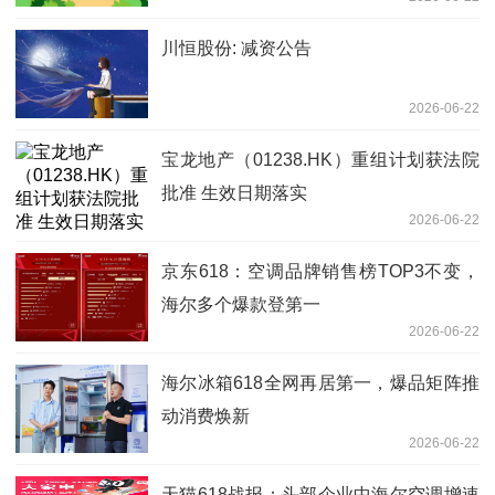
服务商的公告
川恒股份: 减资公告
2026-06-22
宝龙地产（01238.HK）重组计划获法院
批准 生效日期落实
2026-06-22
京东618：空调品牌销售榜TOP3不变，
海尔多个爆款登第一
2026-06-22
海尔冰箱618全网再居第一，爆品矩阵推
动消费焕新
2026-06-22
天猫618战报：头部企业中海尔空调增速