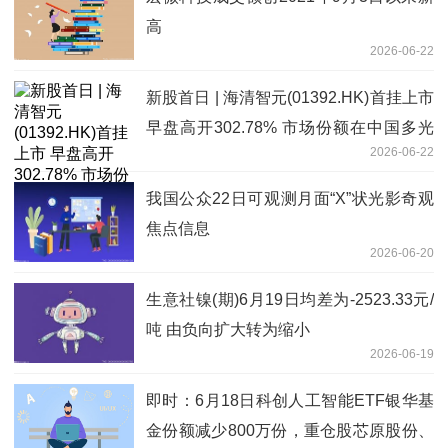
高
2026-06-22
新股首日 | 海清智元(01392.HK)首挂上市
早盘高开302.78% 市场份额在中国多光
2026-06-22
谱AI行业中排名第一 独家
我国公众22日可观测月面“X”状光影奇观
焦点信息
2026-06-20
生意社镍(期)6月19日均差为-2523.33元/
吨 由负向扩大转为缩小
2026-06-19
即时：6月18日科创人工智能ETF银华基
金份额减少800万份，重仓股芯原股份、