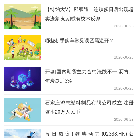
【特约大V】郭家耀：连跌多日后出现超
卖迹象 短期或有技术反弹
2026-06-23
哪些新手购车常见误区需避开？
2026-06-23
开盘|国内期货主力合约涨跌不一 沥青、
焦炭跌近3%
2026-06-23
石家庄鸿志塑料制品有限公司成立 注册
资本20万人民币
2026-06-23
每日热议!潍柴动力(02338.HK)获