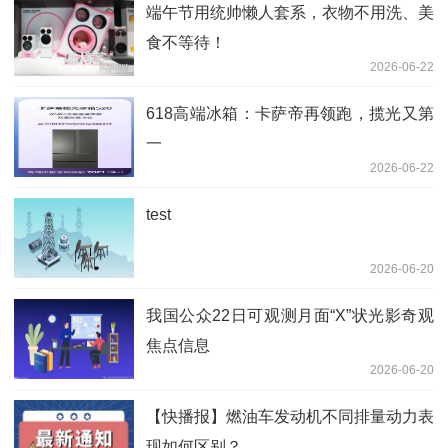
端午节用统帅懒人套系，衣物不用洗、美
食不等待！
2026-06-22
618高端冰箱：卡萨帝再领跑，揽光又第
一
2026-06-22
test
2026-06-20
我国公众22日可观测月面“X”状光影奇观
焦点信息
2026-06-20
【快播报】燃油车发动机不同排量动力表
现如何区别？