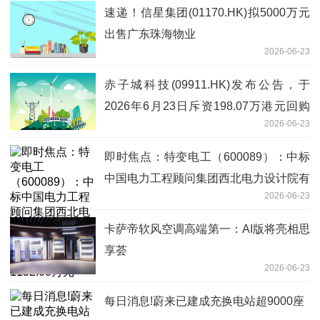
速递！信星集团(01170.HK)拟5000万元
出售广东珠海物业
2026-06-23
赤子城科技(09911.HK)发布公告，于
2026年6月23日斥资198.07万港元回购
2026-06-23
24.6万股 当前热门
即时焦点：特变电工（600089）：中标
中国电力工程顾问集团西北电力设计院有
2026-06-23
限公司采购项目，中标金额为1152.08万
元
卡萨帝软风空调高端第一：AI版将亮相思
享荟
2026-06-23
每日消息!蔚来已建成充换电站超9000座