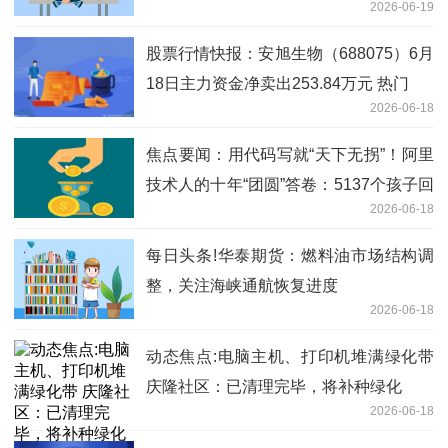
2026-06-19
寒武纪、澜起科技
股票行情快报：安旭生物（688075）6月
18日主力资金净卖出253.84万元 热门
2026-06-18
焦点要闻：用代码写就“天下无拐”！阿里
技术人的十年“团圆”答卷：5137个孩子回
2026-06-18
家了
每日头条!华泰期货：燃料油市场结构调
整，关注海峡通航恢复进度
2026-06-18
动态焦点:电脑主机、打印机堆满绿化带
庆隆社区：已清理完毕，将补种绿化
2026-06-18