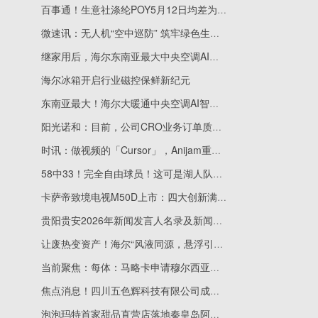
百事通！生意社涤纶POY5月12日均差为-38.75元/吨 由负向缩小重新扩大
微速讯：无人机“空中巡防” 筑牢绿色生态屏障
继家用后，海尔东南亚最大中央空调AI智能体工厂动工
海尔冰箱开启行业磁控保鲜新纪元
东南亚最大！海尔大暖通中央空调AI智能体制造基地奠基
阳光诺和：目前，公司CRO业务订单质量已呈现改善趋势
时讯：做视频的「Cursor」，Anijam重写动画创作流程丨涌现新项目
58中33！完全自由球员！这可是湖人队史第一射手_每日热门
卡萨帝致境电视M50D上市：四大创新满足影院级体验!
贵阳贵安2026年新闻发言人名录及新闻发布工作机构电话 焦点讯息
让废热变资产！海尔“风液同源，悬浮引领”全场景方案破解AIDC散热难题
当前聚焦：每体：马略卡申请穆尔西亚强制破产并要求撤换管理层
焦点消息！四川五色辉科技有限公司成立 注册资本500万人民币
泡泡玛特首家甜品直营店落地秦皇岛阿那亚 此前全国已开设21家快闪店