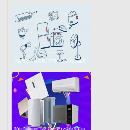
打破代工、贴牌模式！欧洲小家电企业开...
彩电价格持续下探 双11双12促销季彩电...