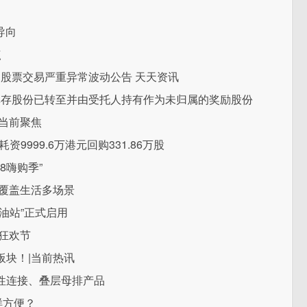
导向
点
司股票交易严重异常波动公告 天天资讯
9万股库存股份已转至并由受托人持有作为未归属的奖励股份
|当前聚焦
日耗资9999.6万港元回购331.86万股
8嗨购季”
电覆盖生活多场景
油站”正式启用
人狂欢节
板块！|当前热讯
性连接、叠层母排产品
样方便？