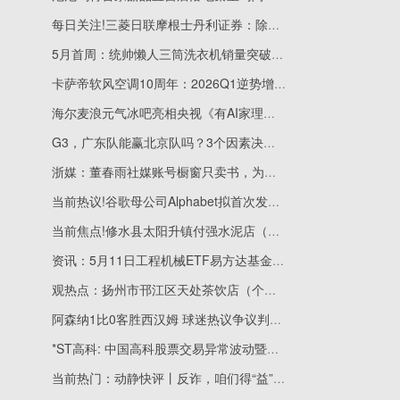
每日关注!三菱日联摩根士丹利证券：除非美国暗示联合干预 否则美元有望走强
5月首周：统帅懒人三筒洗衣机销量突破45万台
卡萨帝软风空调10周年：2026Q1逆势增长
海尔麦浪元气冰吧亮相央视《有AI家理人》
G3，广东队能赢北京队吗？3个因素决定胜负走向
浙媒：董春雨社媒账号橱窗只卖书，为卖出50多本《毛选》自豪-信息
当前热议!谷歌母公司Alphabet拟首次发行日元债券以支持AI支出
当前焦点!修水县太阳升镇付强水泥店（个体工商户）成立 注册资本20万人民币
资讯：5月11日工程机械ETF易方达基金份额减少600万份，重仓股潍柴动力、徐工机械、三一重工
观热点：扬州市邗江区天处茶饮店（个体工商户）成立 注册资本5万人民币
阿森纳1比0客胜西汉姆 球迷热议争议判罚与争冠形势
*ST高科: 中国高科股票交易异常波动暨风险提示公告 焦点简讯
当前热门：动静快评丨反诈，咱们得“益”起上心