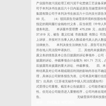
产业园市政污泥处理工程污泥干化焚烧工艺设备采
司于本判决书生效后六十日内返还原告无锡雪浪环境科
集团有限公司于本判决书生效后六十日内支付原告无锡
00 元。 （4）驳回原告无锡雪浪环境科技股
指定的期间履行金钱给付义务，应当依照《中华人
债务利息。 本诉案件受理费 475,238 元，由
37,619 元，被告 遵义红城 市政集团 有限
上诉状，并按对方当事人的人数或者代表人的人数
法律效力。 本判决发生法律效力后，原告可在判
所在地人民法院申请执行。 三、其他尚未披露的
露义务的情形及本公告日披露的诉讼事项外，公司
披露的诉讼、仲裁事项合计金额为 601.71 万元
应披露而未披露的重大诉讼、仲裁事项。 四、本
终结果及对公司本期或期后利润的影响尚存在不确
理，具体以公司财务报告为准。公司将及时履行信
院”）出具的《江苏省无锡市中级人民法院通知书》，
式受理公司重整。截至本公告披露日，公司能否被
性。但无论公司能否进入重整程序，公司均将在现
告。 无锡雪浪环境科技股份有
标签：
财经频道
财经资讯