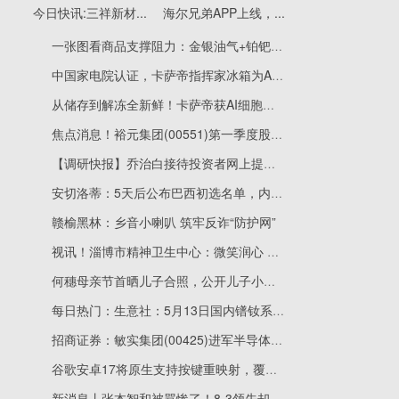
今日快讯:三祥新材...
海尔兄弟APP上线，...
一张图看商品支撑阻力：金银油气+铂钯铜农产品期货(2026年5月22日)
中国家电院认证，卡萨帝指挥家冰箱为AI细胞级解冻原创者
从储存到解冻全新鲜！卡萨帝获AI细胞级养鲜冰箱原创品牌
焦点消息！裕元集团(00551)第一季度股东应占溢利3517.9万美元 同比减少53.56%
【调研快报】乔治白接待投资者网上提问调研
安切洛蒂：5天后公布巴西初选名单，内马尔是否入选取决于状态
赣榆黑林：乡音小喇叭 筑牢反诈“防护网”
视讯！淄博市精神卫生中心：微笑润心 温暖同行
何穗母亲节首晒儿子合照，公开儿子小名，源自陈伟霆
每日热门：生意社：5月13日国内镨钕系稀土价格下滑
招商证券：敏实集团(00425)进军半导体场景机器人领域 目标价升至56港元
谷歌安卓17将原生支持按键重映射，覆盖USB-C /蓝牙手柄 信息
新消息丨张本智和被骂惨了！8-3领先却遭梁靖崑翻盘，赛前豪言、赛后成为球迷攻击对象