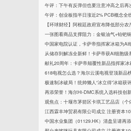
午评：下午有反弹但也要注意冲高之后再次
午评：创业板指半日涨近2% PCB概念全
【环球财经】阿根廷政府宣布降低部分农
一张图看商品支撑阻力：金银油气+铂钯铜农产
中国家电院认证，卡萨帝指挥家冰箱为AI
从储存到解冻全新鲜！卡萨帝获AI细胞级
献礼20周年：卡萨帝颠覆性新品指挥家冰
618电视怎么选？海尔云溪电视登顶新品榜
极速制冰破局！统帅懒人“冰立得”冰箱获
再添荣誉！海尔Hi-DMC系统入选科技创
观焦点：十堰市茅箭区卡琪工艺品店（个体
江西霖丰坤贸易有限公司成立 注册资本1
中国水业集团（01129.HK）清盘呈请再
邢台来哆咪玩具有限公司成立 注册资本10