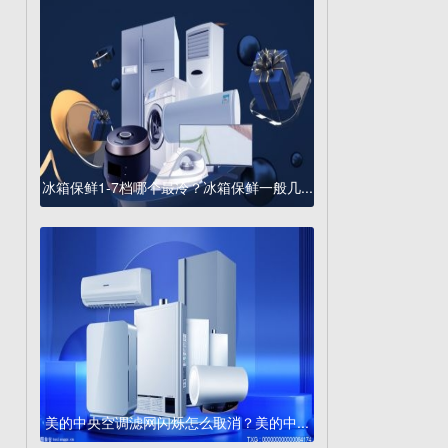
冰箱保鲜1-7档哪个最冷？冰箱保鲜一般几...
美的中央空调滤网闪烁怎么取消？美的中...