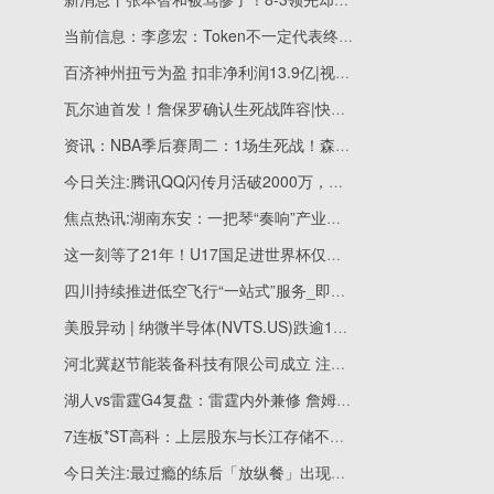
当前信息：李彦宏：Token不一定代表终局，AI时代度量衡是DAA
百济神州扭亏为盈 扣非净利润13.9亿|视焦点讯
瓦尔迪首发！詹保罗确认生死战阵容|快播报
资讯：NBA季后赛周二：1场生死战！森林狼8点客战马刺，联盟悼念26岁球星
今日关注:腾讯QQ闪传月活破2000万，新增一键转存空间相册等功能
焦点热讯:湖南东安：一把琴“奏响”产业新篇章
这一刻等了21年！U17国足进世界杯仅一夜 主帅被喊下课 原因曝光_当前热点
四川持续推进低空飞行“一站式”服务_即时焦点
美股异动 | 纳微半导体(NVTS.US)跌逾10% 拟发行不超过1.25亿美元A类普通股_要闻速递
河北冀赵节能装备科技有限公司成立 注册资本1000万人民币|最新资讯
湖人vs雷霆G4复盘：雷霆内外兼修 詹姆斯路在何方-当前焦点
7连板*ST高科：上层股东与长江存储不存在任何实质关系
今日关注:最过瘾的练后「放纵餐」出现了？