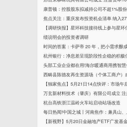
康普顿：控股股东拟减持公司不超1%股份
焦点关注：重庆发布投资机会清单 纳入277
【调研快报】星环科技接待线上参与星环信息
绩说明会的投资者调研
时间的答案：卡萨帝 20 年，把小需求酿
杭州银行：净息差呈现阶段性企稳的积极
头部工业企业都在用!海尔暖通商用携智
西畴县陈德友再生资源场（个体工商户）成
【独家焦点】5月21日14点快评：市场午
万玄新材料技术（肇庆）有限公司成立 注
杭台高铁浙江温岭火车站启动站场改造
每日热闻!中国之城丨河南焦作：兼具山
【新视野】5月20日金融地产ETF广发基