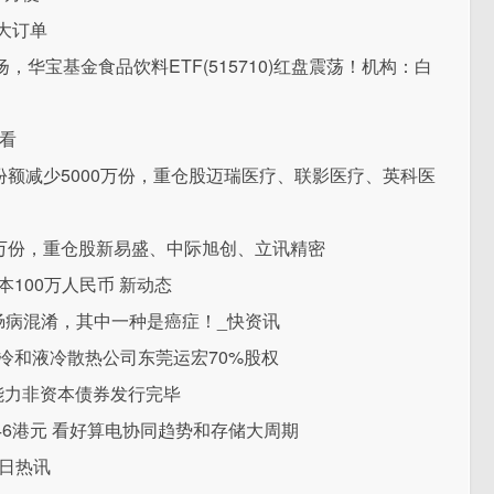
大订单
华宝基金食品饮料ETF(515710)红盘震荡！机构：白
快看
金份额减少5000万份，重仓股迈瑞医疗、联影医疗、英科医
00万份，重仓股新易盛、中际旭创、立讯精密
100万人民币 新动态
性肠病混淆，其中一种是癌症！_快资讯
风冷和液冷散热公司东莞运宏70%股权
能力非资本债券发行完毕
146港元 看好算电协同趋势和存储大周期
今日热讯