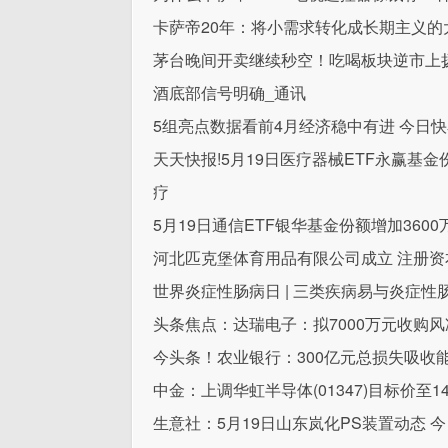
卡萨帝20年：将小需求转化成长期主义的
茅台晚间开卖继续秒空！吃喝板块逆市上扬，
酒底部信号明确_通讯
5组亮点数据看前4月经济稳中有进 今日
天天快报!5月19日医疗器械ETF永赢基
疗
5月19日通信ETF银华基金份额增加36
河北匹克堡体育用品有限公司成立 注册资本
世界炎症性肠病日 | 三类疾病易与炎症
头条焦点：达瑞电子：拟7000万元收购
今头条！农业银行：300亿元总损失吸收
中金：上调华虹半导体(01347)目标价至
生意社：5月19日山东岚化PS装置动态 