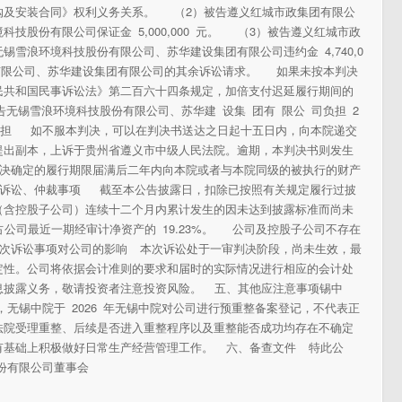
购及安装合同》权利义务关系。 （2）被告遵义红城市政集团有限公
技股份有限公司保证金 5,000,000 元。 （3）被告遵义红城市政
雪浪环境科技股份有限公司、苏华建设集团有限公司违约金 4,740,0
份有限公司、苏华建设集团有限公司的其余诉讼请求。 如果未按本判决
民共和国民事诉讼法》第二百六十四条规定，加倍支付迟延履行期间的
原告无锡雪浪环境科技股份有限公司、苏华建 设集 团有 限公 司负担 2
公 司负担 如不服本判决，可以在判决书送达之日起十五日内，向本院递交
提出副本，上诉于贵州省遵义市中级人民法院。逾期，本判决书则发生
决确定的履行期限届满后二年内向本院或者与本院同级的被执行的财产
诉讼、仲裁事项 截至本公告披露日，扣除已按照有关规定履行过披
（含控股子公司）连续十二个月内累计发生的因未达到披露标准而尚未
，占公司最近一期经审计净资产的 19.23%。 公司及控股子公司不存在
次诉讼事项对公司的影响 本次诉讼处于一审判决阶段，尚未生效，最
定性。公司将依据会计准则的要求和届时的实际情况进行相应的会计处
息披露义务，敬请投资者注意投资风险。 五、其他应注意事项锡中
无锡中院于 2026 年无锡中院对公司进行预重整备案登记，不代表正
法院受理重整、后续是否进入重整程序以及重整能否成功均存在不确定
有基础上积极做好日常生产经营管理工作。 六、备查文件 特此公
限公司董事会