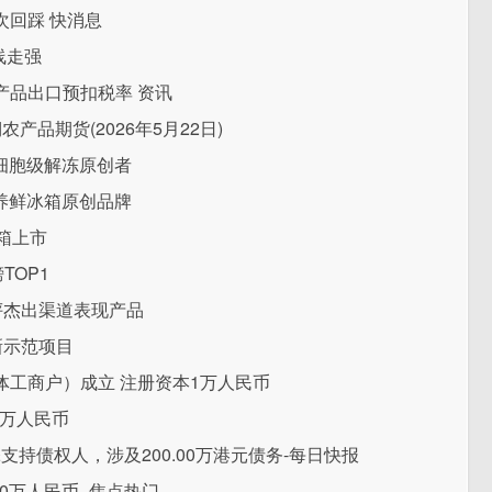
回踩 快消息
线走强
产品出口预扣税率 资讯
品期货(2026年5月22日)
细胞级解冻原创者
养鲜冰箱原创品牌
箱上市
TOP1
评杰出渠道表现产品
新示范项目
工商户）成立 注册资本1万人民币
0万人民币
添支持债权人，涉及200.00万港元债务-每日快报
0万人民币_焦点热门