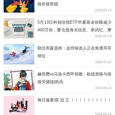
铵价格暂稳
2026-05-14
5月13日科创综指ETF华夏基金份额减少
400万份，重仓股海光信息、寒武纪、摩
2026-05-14
尔线程_焦点要闻
勒沃库森选帅：这些候选人正在角逐拜耳
帅位
2026-05-14
赫塔费vs马洛卡西甲前瞻：欧战资格与保
级关键战|热讯
2026-05-14
每日速看!双 冠 王 ！！！！！！！！！！
2026-05-14