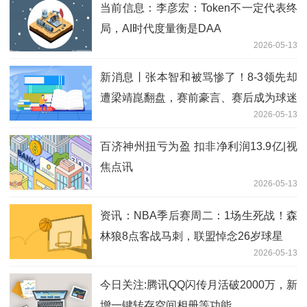
当前信息：李彦宏：Token不一定代表终
局，AI时代度量衡是DAA
2026-05-13
新消息丨张本智和被骂惨了！8-3领先却
遭梁靖崑翻盘，赛前豪言、赛后成为球迷
2026-05-13
攻击对象
百济神州扭亏为盈 扣非净利润13.9亿|视
焦点讯
2026-05-13
资讯：NBA季后赛周二：1场生死战！森
林狼8点客战马刺，联盟悼念26岁球星
2026-05-13
今日关注:腾讯QQ闪传月活破2000万，新
增一键转存空间相册等功能