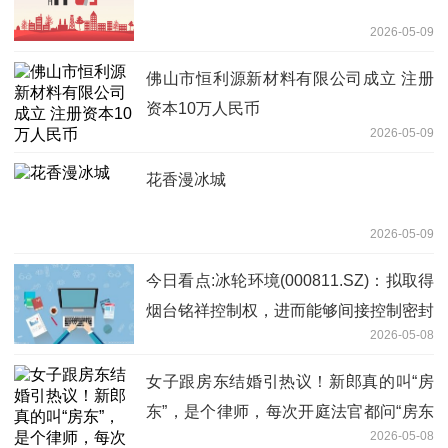
2026-05-09
佛山市恒利源新材料有限公司成立 注册
资本10万人民币
2026-05-09
花香漫冰城
2026-05-09
今日看点:冰轮环境(000811.SZ)：拟取得
烟台铭祥控制权，进而能够间接控制密封
2026-05-08
科技
女子跟房东结婚引热议！新郎真的叫“房
东”，是个律师，每次开庭法官都问“房东
2026-05-08
来了没” ……网友：“房东”配“加薪”注定越