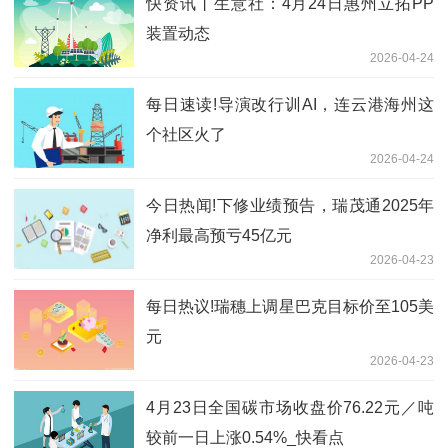
快资讯丨生意社：4月24日惠州立拓PP
装置动态
2026-04-24
每日速读!导演改行训AI，连云港海州这
个社区火了
2026-04-24
今日热闻!下修业绩预告，瑞茂通2025年
净利最高预亏45亿元
2026-04-23
每日热议!瑞穗上调星巴克目标价至105美
元
2026-04-23
4月23日全国碳市场收盘价76.22元／吨
较前一日上涨0.54%_快看点