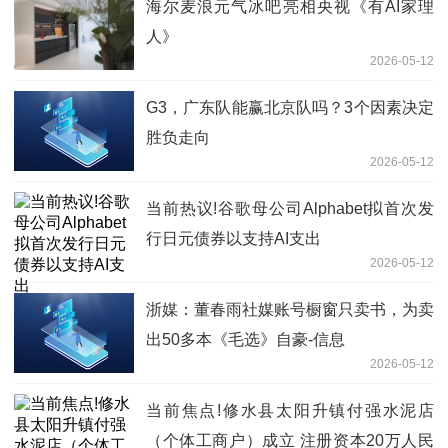
海尔麦浪元气冰吧亮相央视《有AI家理
人》
2026-05-12
G3，广东队能赢北京队吗？3个因素决定
胜负走向
2026-05-12
当前热议!谷歌母公司Alphabet拟首次发
行日元债券以支持AI支出
2026-05-12
浙媒：董春雨社媒账号橱窗只卖书，为卖
出50多本《毛选》自豪-信息
2026-05-12
当前焦点!修水县太阳升镇付强水泥店
（个体工商户）成立 注册资本20万人民