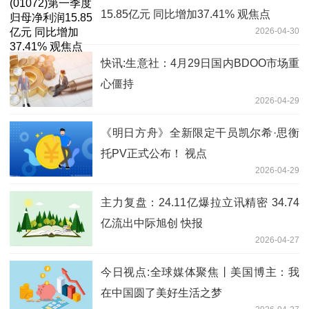
15.85亿元 同比增加37.41% 观焦点
2026-04-30
快讯:生意社：4月29日国内BDOO市场重
心僵持
2026-04-29
《明日方舟》全新限定干员凯尔希·思衡
托PV正式公布！ 视点
2026-04-29
主力复盘：24.11亿爆拉立讯精密 34.74
亿流出中际旭创 快报
2026-04-27
今日视点:全球媒体聚焦丨美国博主：我
在中国圆了美好生活之梦