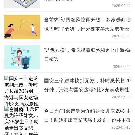
2026-05-11
当前热议!两融风控再升级！多家券商增
设“即时平仓线”，部分要求半天完成补仓
2026-05-11
“八纵八横”，带你提囊归乡和奔赴山海-每
日精选
2026-05-11
国安三个进球被判无效，补时总长超20
分钟，海港与国安这场2比2充满戏剧性|
2026-05-11
每日热议
今日热门!佘诗曼为许绍雄女儿庆29岁生
日！助她走出丧父悲痛！发文：你并不孤
2026-05-10
单