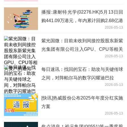
播报:康耐特光学(02276.HK)5月13日回
购441.09万港元，年内累计回购2.68亿港
2026-05-13
元
紫光国微：目前未收到间接控股股东新紫
光集团有限公司注入GPU、CPU等相关
2026-05-13
资产的通知
每日速讯：找回的宝石：助攻与关键传球
之间，对阵帕尔马的数字闪耀迪巴拉
2026-05-13
[快讯]热威股份公布2025年年度分红实施
方案
2026-05-13
焦点消息！裕元集团(00551)第一季度股