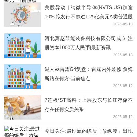
美股异动 | 纳微半导体(NVTS.US)跌逾
10% 拟发行不超过1.25亿美元A类普通股
2026-05-13
_要闻速递
河北冀赵节能装备科技有限公司成立 注
册资本1000万人民币|最新资讯
2026-05-13
湖人vs雷霆G4复盘：雷霆内外兼修 詹姆
斯路在何方-当前焦点
2026-05-12
7连板*ST高科：上层股东与长江存储不
存在任何实质关系
2026-05-12
今日关注:最过瘾的练后「放纵餐」出现