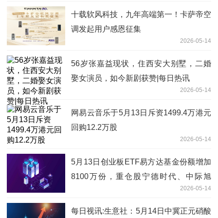
十载软风科技，九年高端第一！卡萨帝空
调发起用户感恩征集
2026-05-14
56岁张嘉益现状，住西安大别墅，二婚
娶女演员，如今新剧获赞|每日热讯
2026-05-14
网易云音乐于5月13日斥资1499.4万港元
回购12.2万股
2026-05-14
5月13日创业板ETF易方达基金份额增加
8100万份，重仓股宁德时代、中际旭
2026-05-14
创、新易盛
每日视讯:生意社：5月14日中冀正元硝酸