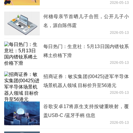
2026-05-13
何穗母亲节首晒儿子合照，公开儿子小
名，源自陈伟霆
2026-05-13
每日热门：生意社：5月13日国内镨钕系
稀土价格下滑
2026-05-13
招商证券：敏实集团(00425)进军半导体
场景机器人领域 目标价升至56港元
2026-05-13
谷歌安卓17将原生支持按键重映射，覆
盖USB-C /蓝牙手柄 信息
2026-05-13