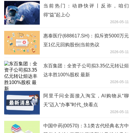
当前热门：动静快评丨反诈，咱们
得“益”起上心
2026-05-11
惠泰医疗(688617.SH)：拟斥资5000万元
至1亿元回购股份|当前热议
2026-05-11
东百集团：全资子公司拟3.35亿元转让烜
达丰胜100%股权 最新
2026-05-11
阿里千问全面接入淘宝，AI购物从“聊
天”迈入“办事”时代_快看点
2026-05-11
中国中药(00570)：3.1类古代经典名方中