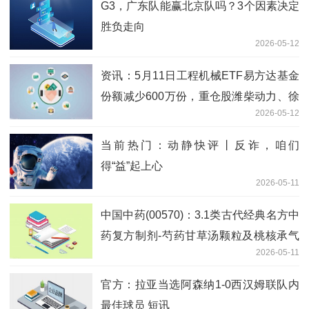
G3，广东队能赢北京队吗？3个因素决定
胜负走向
2026-05-12
资讯：5月11日工程机械ETF易方达基金
份额减少600万份，重仓股潍柴动力、徐
2026-05-12
工机械、三一重工
当前热门：动静快评丨反诈，咱们
得“益”起上心
2026-05-11
中国中药(00570)：3.1类古代经典名方中
药复方制剂-芍药甘草汤颗粒及桃核承气
2026-05-11
汤颗粒获批上市 观点
官方：拉亚当选阿森纳1-0西汉姆联队内
最佳球员 短讯