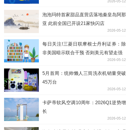
2026-05-12
泡泡玛特首家甜品直营店落地秦皇岛阿那
亚 此前全国已开设21家快闪店
2026-05-12
每日关注!三菱日联摩根士丹利证券：除
非美国暗示联合干预 否则美元有望走强
2026-05-12
5月首周：统帅懒人三筒洗衣机销量突破
45万台
2026-05-12
卡萨帝软风空调10周年：2026Q1逆势增
长
2026-05-12