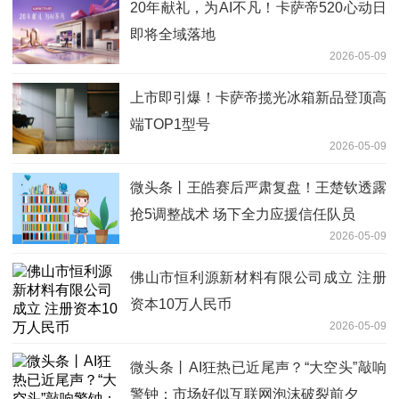
20年献礼，为AI不凡！卡萨帝520心动日
即将全域落地
2026-05-09
上市即引爆！卡萨帝揽光冰箱新品登顶高
端TOP1型号
2026-05-09
微头条丨王皓赛后严肃复盘！王楚钦透露
抢5调整战术 场下全力应援信任队员
2026-05-09
佛山市恒利源新材料有限公司成立 注册
资本10万人民币
2026-05-09
微头条丨AI狂热已近尾声？“大空头”敲响
警钟：市场好似互联网泡沫破裂前夕