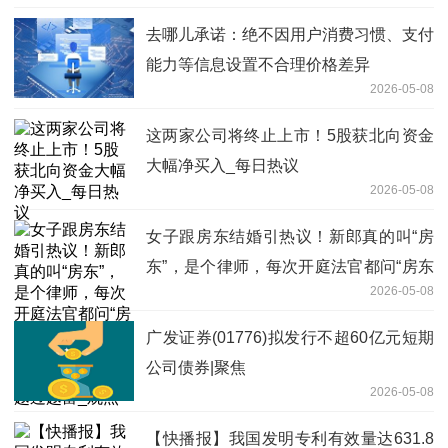
去哪儿承诺：绝不因用户消费习惯、支付
能力等信息设置不合理价格差异
2026-05-08
这两家公司将终止上市！5股获北向资金
大幅净买入_每日热议
2026-05-08
女子跟房东结婚引热议！新郎真的叫“房
东”，是个律师，每次开庭法官都问“房东
2026-05-08
来了没” ……网友：“房东”配“加薪”注定越
过越富_观点
广发证券(01776)拟发行不超60亿元短期
公司债券|聚焦
2026-05-08
【快播报】我国发明专利有效量达631.8