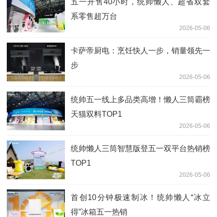
五一开售40小时，统帅懒人、超省双套
系零售超万台
2026-05-06
卡萨帝厨电：烹饪快人一步，销量领先一
步
2026-05-06
统帅五一线上多品类高增！懒人三筒霸榜
天猫双料TOP1
2026-05-06
统帅懒人三筒智慧版登五一双平台热销榜
TOP1
2026-05-06
首创10分钟极速制冰！统帅懒人“冰立
得”冰箱五一热销