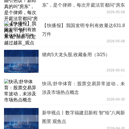
东”，是个律师，每次开庭法官都问“房东
2026-05-08
来了没” ……网友：“房东”配“加薪”注定越
过越富_观点
【快播报】我国发明专利有效量达631.8
万件
2026-05-08
猪肉5大龙头股,收藏备用（3/25）
2026-05-01
快讯:舒华体育：股票交易异常波动，未
涉及市场热点概念
2026-04-30
新华视点丨数字福建启新程 智“绘”八闽新
图景 观焦点
2026-04-30