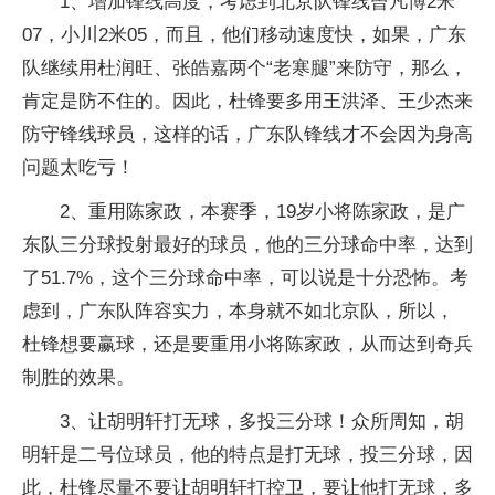
1、增加锋线高度，考虑到北京队锋线曾凡博2米
07，小川2米05，而且，他们移动速度快，如果，广东
队继续用杜润旺、张皓嘉两个“老寒腿”来防守，那么，
肯定是防不住的。因此，杜锋要多用王洪泽、王少杰来
防守锋线球员，这样的话，广东队锋线才不会因为身高
问题太吃亏！
2、重用陈家政，本赛季，19岁小将陈家政，是广
东队三分球投射最好的球员，他的三分球命中率，达到
了51.7%，这个三分球命中率，可以说是十分恐怖。考
虑到，广东队阵容实力，本身就不如北京队，所以，
杜锋想要赢球，还是要重用小将陈家政，从而达到奇兵
制胜的效果。
3、让胡明轩打无球，多投三分球！众所周知，胡
明轩是二号位球员，他的特点是打无球，投三分球，因
此，杜锋尽量不要让胡明轩打控卫，要让他打无球，多