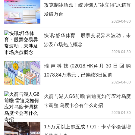
攻克制冰瓶颈！统帅懒人“冰立得”冰箱首
发破万台
2026-04-30
快讯:舒华体育：股票交易异常波动，未
涉及市场热点概念
2026-04-30
瑞声科技(02018.HK)4月30日回购
1078.84万港元，已连续3日回购
2026-04-30
火箭与湖人G6前瞻 雷迪克如何应对乌度
卡调整 乌度卡会有什么奇招
2026-04-30
1.5万元以上超五成！Q1：卡萨帝稳健增