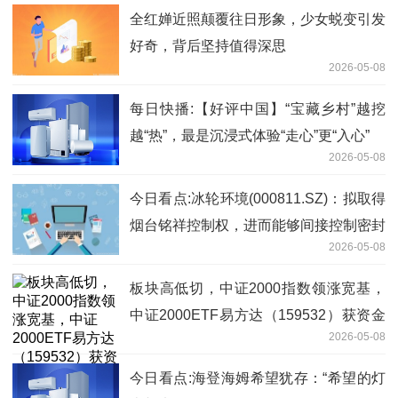
全红婵近照颠覆往日形象，少女蜕变引发
好奇，背后坚持值得深思
2026-05-08
每日快播:【好评中国】“宝藏乡村”越挖
越“热”，最是沉浸式体验“走心”更“入心”
2026-05-08
今日看点:冰轮环境(000811.SZ)：拟取得
烟台铭祥控制权，进而能够间接控制密封
2026-05-08
科技
板块高低切，中证2000指数领涨宽基，
中证2000ETF易方达（159532）获资金
2026-05-08
关注-简讯
今日看点:海登海姆希望犹存：“希望的灯