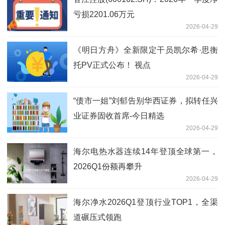
亏损2201.06万元
2026-04-29
《明日方舟》全新限定干员凯尔希·思衡
托PV正式公布！ 视点
2026-04-29
“债市一姐”刘郁告别华西证券，拟转任兴
业证券固收首席-今日精选
2026-04-29
海尔电热水器连续14年登顶全球第一，
2026Q1份额再攀升
2026-04-29
海尔净水2026Q1登顶行业TOP1，全渠
道碾压式领跑