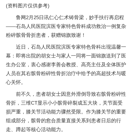
(资料图片仅供参考)
鲁网2月25日讯仁心仁术铸骨梁，妙手扶行再启程
——石岛人民医院滨医专家特色骨科成功救治一例复杂
粉碎髌骨骨折患者，获赠锦旗致谢！
近日，石岛人民医院滨医专家特色骨科出现温馨一
幕：即将出院的胡女士与家人一同将一面锦旗送到了医
生办公室，衷心感谢李善会教授、高亮主任及全体医护
人员在其右髌骨粉碎性骨折治疗中给予的高超技术与暖
心关怀。
前不久，患者胡女士因意外滑倒导致右髌骨粉碎性
骨折，三维CT显示小小髌骨碎裂成五大块，关节面受
损严重，膝关节活动能力骤然受限。作为膝关节的重要
组成部分，髌骨的愈合质量直接关系到患者日后的行
走、蹲起等核心活动能力。