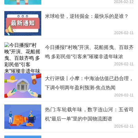
2026-02-12
米球哈登，逆转掘金：最快乐的是谁？
2026-02-11
今日播报!“村晚”开演、花船摇曳、百鼓齐
鸣 多彩民俗“引客来”璀璨非遗年味浓
2026-02-11
大行评级丨小摩：中海油估值已趋合理，
下调今明两年盈利预测-焦点热闻
2026-02-11
热门:车轮载年味，数字连山河：五省司
机“最后一单”里的中国物流图谱
2026-02-11