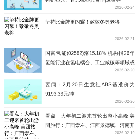
2026-02-24
坚持比金牌更闪耀！致敬冬奥老将
2026-02-21
国富氢能(02582)涨15.18% 机构指26年
氢能行业在氢电耦合、工业减碳等领域或
2026-02-20
实现突破|今日关注
要闻：2月20日生意社ABS基准价为
9193.33元/吨
2026-02-20
看点：大年初二迎来首轮出游小高峰 美
团旅行：广西崇左、江西景德镇、河南开
2026-02-19
封等小城加速“出圈”