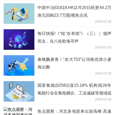
中国中冶(01618.HK)2月20日耗资44.2万
港元回购23.7万股|视焦点讯
2026-02-20
每日快报!《“桂”在有戏”》（三）｜ 循声
而去，在八桂歌海寻声
2026-02-20
春晚飘麦香！“农大753”让河南优质小麦
再出圈
2026-02-20
国富氢能(02582)涨15.18% 机构指26年
氢能行业在氢电耦合、工业减碳等领域或
2026-02-20
实现突破|今日关注
焦点观察：河北多地迎来出游高峰 高速