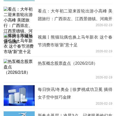
看点：大年初二迎来首轮出游小高峰 美
团旅行：广西崇左、江西景德镇、河南开
2026-02-19
封等小城加速“出圈”
视频丨熊猫玩偶也换上马年新衣 这个春
节消费市场“新”意十足
2026-02-19
热泵概念股票盘点（2026/2/18）
2026-02-19
每日快讯!冬奥会 | 徐梦桃成功卫冕 摘得
女子空中技巧金牌
2026-02-19
新春走基层｜凌晨3点，记者跟着他们在