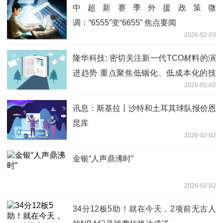
中超新赛季外援政策微
调：“6555”变“6655” 焦点要闻
2026-02-03
隆华科技: 密切关注新一代TCO材料的演
进趋势 重点聚焦低铟化、低成本化的技
2026-02-02
术发展路径 讯息
讯息：斯基拉丨沙特和土耳其球队报价恩
昆库
2026-02-02
金银“人声鼎沸时”
2026-02-02
34分12板5助！就在今天，2项前无古人