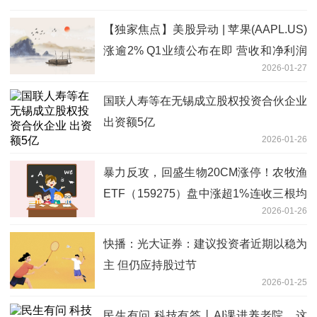
【独家焦点】美股异动 | 苹果(AAPL.US)
涨逾2% Q1业绩公布在即 营收和净利润
2026-01-27
有望稳健增长
国联人寿等在无锡成立股权投资合伙企业
出资额5亿
2026-01-26
暴力反攻，回盛生物20CM涨停！农牧渔
ETF（159275）盘中涨超1%连收三根均
2026-01-26
线！_每日播报
快播：光大证券：建议投资者近期以稳为
主 但仍应持股过节
2026-01-25
民生有问 科技有答丨AI课进养老院，这