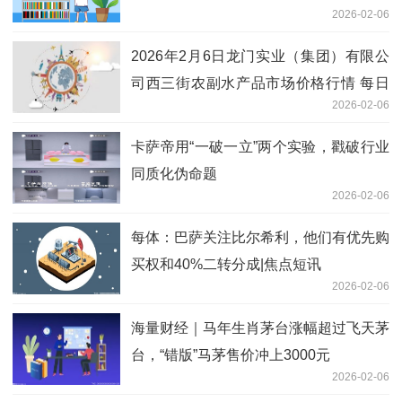
2026-02-06
2026年2月6日龙门实业（集团）有限公
司西三街农副水产品市场价格行情 每日
2026-02-06
观察
卡萨帝用“一破一立”两个实验，戳破行业
同质化伪命题
2026-02-06
每体：巴萨关注比尔希利，他们有优先购
买权和40%二转分成|焦点短讯
2026-02-06
海量财经｜马年生肖茅台涨幅超过飞天茅
台，“错版”马茅售价冲上3000元
2026-02-06