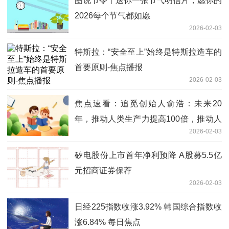
图说节令丨送你一张节气明信片，愿你的
2026每个节气都如愿
2026-02-03
特斯拉：“安全至上”始终是特斯拉造车的
首要原则-焦点播报
2026-02-03
焦点速看：追觅创始人俞浩：未来20
年，推动人类生产力提高100倍，推动人
2026-02-03
类总财富增长100倍
矽电股份上市首年净利预降 A股募5.5亿
元招商证券保荐
2026-02-03
日经225指数收涨3.92% 韩国综合指数收
涨6.84% 每日焦点