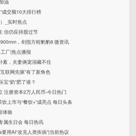
加油
股”成交额10大排行榜
3）_实时焦点
主 但仍应持股过节
900mm，剑指方程豹豹8 微资讯
界工厂|焦点播报
朴素，夫妻俩宠溺藏不住
“互联网先驱”有了新角色
乐宝“奶”肥了谁？
 注册资本2万人民币-今日热门
茶饮上市与“餐饮+”成亮点 每日头条
新体验
专属生日会 每日热讯
is要用AI“攻克人类疾病”|当前热议