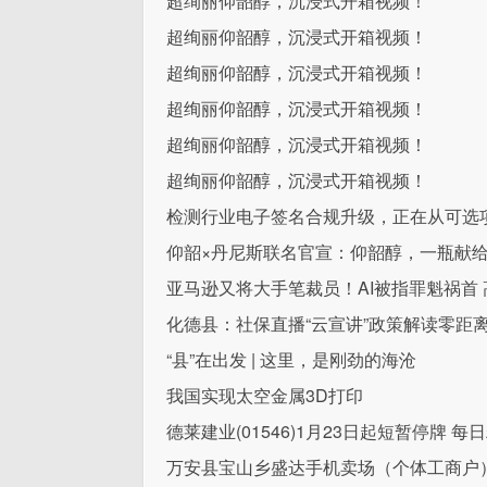
超绚丽仰韶醇，沉浸式开箱视频！
超绚丽仰韶醇，沉浸式开箱视频！
超绚丽仰韶醇，沉浸式开箱视频！
超绚丽仰韶醇，沉浸式开箱视频！
超绚丽仰韶醇，沉浸式开箱视频！
超绚丽仰韶醇，沉浸式开箱视频！
检测行业电子签名合规升级，正在从可选
仰韶×丹尼斯联名官宣：仰韶醇，一瓶献
亚马逊又将大手笔裁员！AI被指罪魁祸首
化德县：社保直播“云宣讲”政策解读零距
“县”在出发 | 这里，是刚劲的海沧
我国实现太空金属3D打印
德莱建业(01546)1月23日起短暂停牌 每
万安县宝山乡盛达手机卖场（个体工商户）