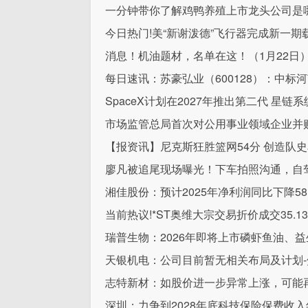
一分钟带你了解鸡鸭养殖上市龙头公司是哪些股
今日热门!美“新谢泼德”飞行器完成新一期
消息！机油题材，名单在这！（1月22日
每日速讯：苏豪弘业（600128）：中标河
SpaceX计划在2027年推出第二代 星链
市场监管总局首次对公用事业领域企业并
【报资讯】尼克斯狂胜篮网54分 创造队
廖凡被追尾现场曝光！下车拍照沟通，自
湘佳股份：预计2025年净利润同比下降58.2
当前热议!*ST奥维大宗交易折价成交35.1
瑞普生物：2026年即将上市磷虾鱼油、
天银机电：公司目前暂无相关布局及计划-
志特新材：如股价进一步异常上涨，可能
深圳：力争到2028年底科技保险保费收入