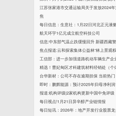
江苏张家港市交通运输局关于发放2024
焦
每日信息：生意社：1月22日河北正元液
航天环宇1亿元成立航空科技公司
信息:中东部气温止跌缓慢回升 新疆西藏
焦点报道:云和探索集体公益林“林上景观权
工信部：进一步加强道路机动车辆生产企
精选！曹妃甸区才科建筑材料经销处（个体
台华新材：公司不存在逾期担保 当前热门
即时：鹏辉能源：预计2025年归母净利润1
报道:机构评级|2家机构更新中国中免评级
每日视点!1月21日异辛醇产业链情报
每日短讯：2026年：地产开发行业股票