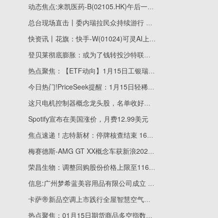
动态焦点:来凯医药-B(02105.HK)午后一度涨近5%
总台现场直击丨委内瑞拉民众持续游行 要求美国释放总统马杜罗及夫人
快资讯丨花旗：快手-W(01024)可灵AI上月收入略胜预期 料今年有望超过2.5亿美元
登贝莱彻底膨胀：或为了钱转投沙特联淘金？ 焦点速看
热点聚焦：【ETF动向】1月15日工银瑞信创业板ETF基金涨0.5%，份额减少70万份
今日热门!PriceSeek提醒：1月15日轻稀土价格普遍上涨
这只电机控制器概念龙头股，名单收好（2026/1/15） 今日看点
Spotify宣布在美国涨价，月费12.99美元
焦点速递！志特新材：停牌核查结束 16日复牌
梅赛德斯-AMG GT XX概念车获新浪2025科技风云榜年度极致性能概念车奖 今日看点
荣昌生物：调整回购股份价格上限至116元/股_今日精选
信息:广州梦希蓝美容用品有限公司成立 注册资本30万人民币
卡萨帝新品空调上市践行全屋智慧空气战略
热点聚焦：01月15日期货商品多空指数汇总