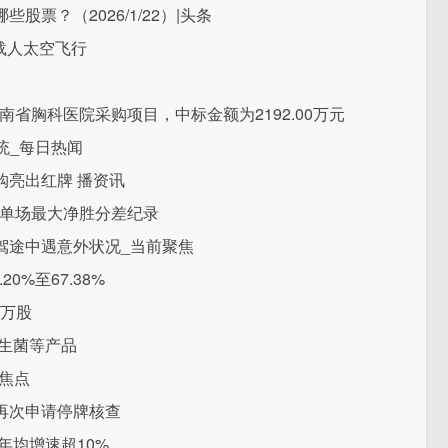
票？（2026/1/22）|头条
载人太空飞行
）
南省胸科医院采购项目，中标金额为2192.00万元
系统_每日热闻
购亮出红牌 播资讯
史单场最大净胜分差纪录
驾途中遇意外状况_当前聚焦
0%至67.38%
3万股
益生菌等产品
焦点
再次申请停牌核查
年均增速超10%