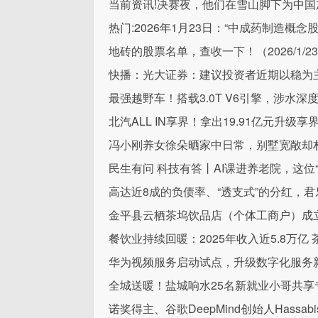
当前资讯!决赛夜，他们在雪山脚下为中国
热门:2026年1月23日：“中成药制造概念
地砖的股票名单，查收一下！（2026/1/2
快播：光大证券：建议投资者近期以稳为
最强越野车！搭载3.0T V6引擎，涉水深度
北汽ALL IN享界！拿出19.91亿元升级享
冯小刚养女徐朵晒家中日常，别墅宽敞却
民生有问 科技有答丨AI课进养老院，这位
高达近8成的负债率、“透支式”的分红，君
金平县云栖茶坞饮品店（个体工商户）成立
餐饮业持续回暖：2025年收入近5.8万亿 
华为视频服务启动试点，升级数字化服务
全城送暖！盐城响水25名新就业小哥共享
诺奖得主、谷歌DeepMind创始人Hassab