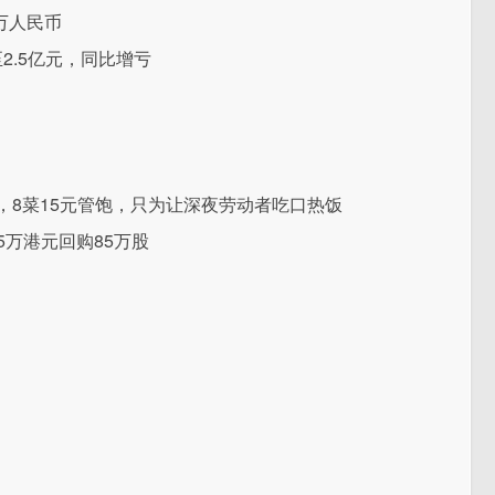
万人民币
至2.5亿元，同比增亏
，8菜15元管饱，只为让深夜劳动者吃口热饭
.15万港元回购85万股