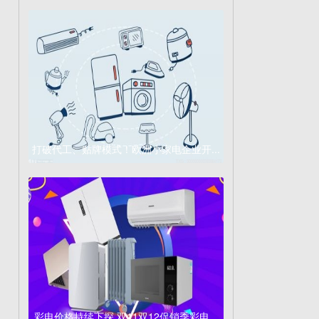
打破代工、贴牌模式！欧洲小家电企业开...
彩电价格持续下探 双11双12促销季彩电...