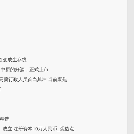
项变成生存线
给中原的好酒，正式上市
 高薪行政人员首当其冲 当前聚焦
离
日精选
成立 注册资本10万人民币_观热点