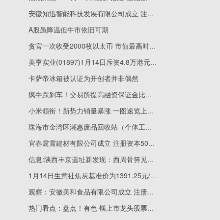
安徽知迅智能科技发展有限公司成立 注册资本500万人民币 快讯
A股虽降温但牛市依旧可期
贪官一次收受2000枚以太币 市值最高时一度超6000万元
美亨实业(01897)1月14日斥资4.8万港元回购10万股-时讯
卡萨帝冰箱被认证为开创者并非偶然
疯牛踩刹车！交易所提高融资保证金比例至100%，半年8000亿杠杆资金杀入，60股买入超流通市值10%，蓝色光标、易点天下、中文在线等“妖股”火爆-新资讯
小米领衔！新势力销量暴涨 一图速览上市车企2025成绩单
珠海市金湾区潮惠废品回收站（个体工商户）成立 注册资本0.4万人民币-焦点速读
宜春霆霄建材有限公司成立 注册资本50万人民币 焦点讯息
信息:陕西丰京遗址新发现：西周骨笄见证女子及笄之礼
1月14日生意社焦炭基准价为1391.25元/吨|每日热议
观察：安徽美和食品有限公司成立 注册资本500万人民币
热门看点：盘点！有色·镁上市龙头股票名单合集（2026/1/13）