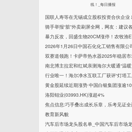
线！_每日播报
国联人寿等在无锡成立股权投资合伙企业 
骑手举报“脏”外卖刷屏全网，网友：建议
暴力反攻，回盛生物20CM涨停！农牧渔ET
2026年1月26日中国石化化工销售有限
双赛道领跑！卡萨帝热水器2025年稳居
南北博主拉宏和红斌亲测海尔大暖通“温暖
行业唯一！海尔净水互联工厂获评“灯塔工
黄金股延续近期涨势 中国白银集团涨逾10
洛阳钼业(03993.HK)涨超4%
焦点信息:巧手叠出成长乐章，乐考见证全
教育新风貌
汽车后市场龙头股名单_中国汽车后市场龙