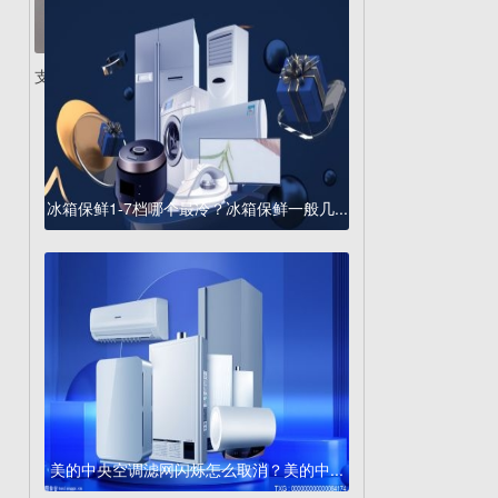
支持67W快充!Redmi...
冰箱保鲜1-7档哪个最冷？冰箱保鲜一般几...
美的中央空调滤网闪烁怎么取消？美的中...