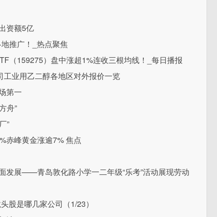
出资额5亿
各地推广！_热点聚焦
F（159275）盘中涨超1%连收三根均线！_每日播报
公司工业用乙二醇各地区对外报价一览
市场第一
方舟”
厂”
%赤峰黄金涨逾7% 焦点
面发展——青岛敦化路小学一二年级“乐考”活动展现劳动
头股是哪几家公司（1/23）