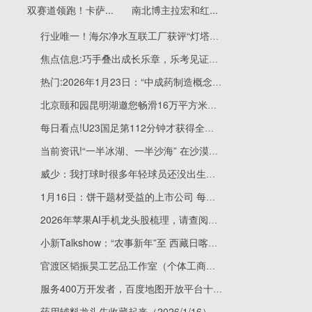
双赛道领跑！卡萨...
南北博主拉宏和红...
行业唯一！海尔净水互联工厂获评“灯塔工厂”
焦点信息:巧手叠出成长乐章，乐考见证全面发展——青岛敦化路小学一二年级“乐考”活动展现劳动教育新风貌
热门:2026年1月23日：“中成药制造概念股”成交额10大排行榜
北京颐和园昆明湖邀您畅滑16万平方米冰雪画卷-报资讯
每日看点!U23国足第112分钟才获得全场第一个角球，角球次数1-13
当前资讯!“一半冰湖、一半沙海” 在沙漠雪场滑雪是什么体验
威少：我打球时很多年轻球员还没出生，传授经验是我的义务和责任
1月16日：饼干题材受益的上市公司 每日速递
2026年苹果AI手机龙头股梳理，请查阅！（2026/1/16）
小新Talkshow：“农事新年”至 西藏日喀则集市红火-焦点精选
官渡区韬振昊工艺品工作室（个体工商户）成立 注册资本4万人民币
服务400万开发者，百度地图开放平台十五周年：定义AI时代的“空间智能”新范式
药用辅料龙头先收藏起来（2026/1/16）