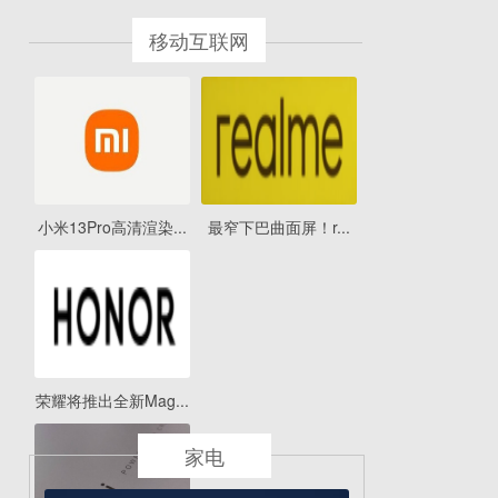
移动互联网
小米13Pro高清渲染...
最窄下巴曲面屏！r...
荣耀将推出全新Mag...
家电