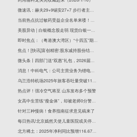
微速讯：赫夫29+9锡安27+7 步行者主场战胜鹈鹕
当前热点抗过敏药受益企业名单来喽！（2026/1/16）
美股异动 | 白银概念股走弱 现货白银一度跌破88美元/盎司
即时焦点：（粤港澳大湾区）“十四五”期间大湾区跨境投融资便利化水平大幅提升
焦点！[快讯]富创精密:股东减持股份结果暨权益变动触及1%刻度的提示性
微头条丨四部门送“双惠”礼包，2026届毕业生异地求职住宿有保障
消息！中科电气：公司主营业务为锂电负极业务及磁电装备业务，暂未布局固态变压器
乌兰浩特机场2025年旅客吞吐量突破110.7万人次 逆势上扬创历史新高-微头条
热点评！强冷空气将至 山东发布多个预警
女高中生苦练“瘦金体”，却被老师0分警告：别挑战考试的底线 速递
针对三种慢病！食养指南征求意见稿来了
每日热讯!北京嫣然天使儿童医院或关停？“给李亚鹏捐款”突然成为网络热点
北方稀土：2025年净利同比预增116.67%-134.60%|焦点精选