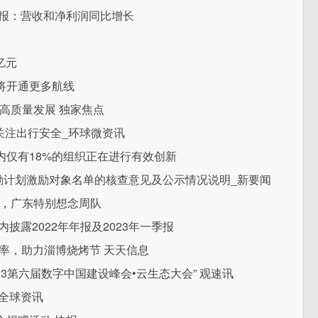
财报：营收和净利润同比增长
亿元
将开通更多航线
高质量发展 独家焦点
关注出行安全_环球微资讯
内仅有18%的组织正在进行有效创新
激励计划激励对象名单的核查意见及公示情况说明_新要闻
主，广东特别想念周队
披露2022年年报及2023年一季报
s速率，助力淄博烧烤节 天天信息
23第六届数字中国建设峰会•云生态大会” 观速讯
全球资讯