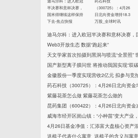
迪马尔科：进入欧冠
药石科技
半决赛和意杯决赛，
（300725）：4月26
国米得继续这样保持
日北向资金增持18.3
下去-焦点快报
万股_全球时讯
迪马尔科：进入欧冠半决赛和意杯决赛，
Web3开放生态 数据“跑起来”
天文学家首次拍摄到黑洞与喷流“全景照” 
国产新型离子膜问世 将推动我国实现“双碳
金徽股份一季度实现营收2亿元 拟参与竞
药石科技（300725）：4月26日北向资金
紫藤花茶怎么做 紫藤花茶怎么做的
昆药集团（600422）：4月26日北向资金减
威海市经开区崮山镇：“小种苗”变大产业
4月26日基金净值：汇添富大盘核心资产混合A
送梳子代表什么寓意_送梳子的含义与寓