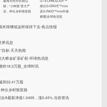
威海市经开区崮山
G-TECHNOLOGY™
镇：“小种苗”变大产
推出G-DRIVE™mini
业，种出乡村致富路
及G-RAID™mini外接
硬碟|全球热消息
国米得继续这样保持下去-焦点快报
世界讯息
”目标-天天热闻
拍大桥金矿采矿权-环球热消息
增持18.3万股_全球时讯
持22.41万股
，种出乡村致富路
最新净值1.0455，涨0.43% 当前资讯
意