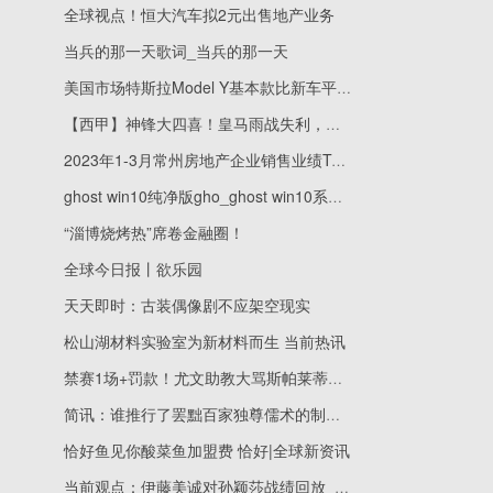
全球视点！恒大汽车拟2元出售地产业务
当兵的那一天歌词_当兵的那一天
美国市场特斯拉Model Y基本款比新车平均售价还便宜
【西甲】神锋大四喜！皇马雨战失利，客场2比4赫罗纳
2023年1-3月常州房地产企业销售业绩TOP10|精选
ghost win10纯净版gho_ghost win10系统镜像文件老毛桃_天天热推荐
“淄博烧烤热”席卷金融圈！
全球今日报丨欲乐园
天天即时：古装偶像剧不应架空现实
松山湖材料实验室为新材料而生 当前热讯
禁赛1场+罚款！尤文助教大骂斯帕莱蒂：秃子，我会吃掉你的心脏_全球动态
简讯：谁推行了罢黜百家独尊儒术的制度_谁推行了罢黜百家独尊儒术
恰好鱼见你酸菜鱼加盟费 恰好|全球新资讯
当前观点：伊藤美诚对孙颖莎战绩回放_伊藤美诚对孙颖莎战绩