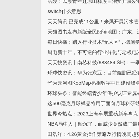
涪陵：民族青年赴凉山彝族自治州开展爱
switch什么意思
天天简讯:已完成11公里！来凤开展污水
天猫图书发布新版全民阅读地图：广东、
每日快播：踏入行业技术“无人区”，德施曼
厨电新十年，不可逆的行业分化与老板电
天天快资讯丨南芯科技(688484.SH)：一季
环球快资讯：华为张东亚：目前鲲鹏已经有
华为云河图KooMap亮相数字中国建设峰
环球头条：智能终端青少年保护认证专属
这500毫克月球样品将用于面向月球科研
世界今热点：2023上海车展重磅新车盘
NBA局中人｜船沉了，而威少竟然成了最
田浩洋：4.26黄金操作策略及行情晚间趋