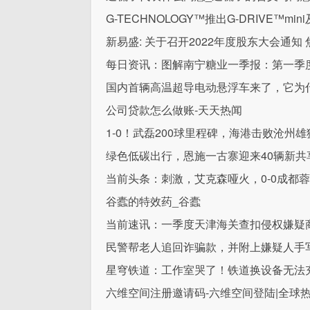
G-TECHNOLOGY™推出G-DRIVE™min
新易盛: 关于召开2022年度股东大会通知 
每日资讯：图解南宁糖业一季报：第一季度单
国内首辆高温超导电动悬浮车来了，它为
公司贷款怎么做账-天天热闻
1-0！武磊200球里程碑，海港击败沧州
绿色低碳出行，恩施一古寨迎来40辆新共
当前头条：刺激，艾克森哑火，0-0成都
谷蠹的特效药_谷蠹
当前速讯：一季度天津海关查扣侵权嫌疑商品
民警帮老人追回诈骗款，并附上嫌疑人手
星穹铁道：工作室哭了！铁道换设备无法充
六维空间注册邀请码-六维空间登陆|全球