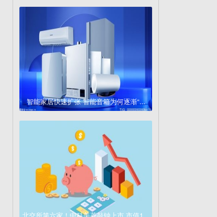
智能家居快速扩张 智能音箱为何逐渐“...
北交所第六家！中科美菱敲钟上市 市值1...