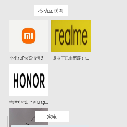
移动互联网
小米13Pro高清渲染...
最窄下巴曲面屏！r...
荣耀将推出全新Mag...
家电