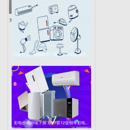
支持67W快充！Redm...
打破代工、贴牌模式！欧洲小家电企业开...
彩电价格持续下探 双11双12促销季彩电...