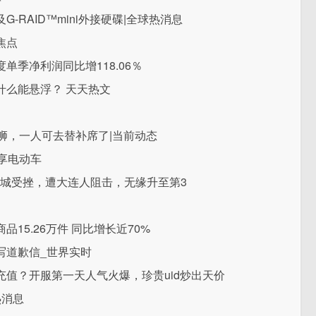
i及G-RAID™mini外接硬碟|全球热消息
焦点
季净利润同比增118.06％
什么能悬浮？ 天天热文
雄狮，一人可去替补席了|当前动态
享电动车
蓉城受挫，遭大连人阻击，无缘升至第3
15.26万件 同比增长近70%
写道歉信_世界实时
值？开服第一天人气火爆，珍贵uid炒出天价
热消息