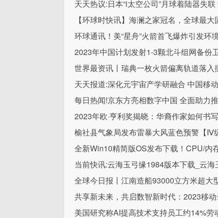
天天热议:日本“i太空公司”月球着陆器失联
【环球时快讯】海澜之家冠名，全球最大
环球通讯！美“星舟”火箭首飞爆炸引发环
2023年中国计划发射1-3颗北斗组网备份
世界最资讯丨瑞典一枚火箭偏离轨道落入
天天报道:深化元宇宙产学研融合 中国移
每日热闻!京东方亮相数字中国 全面助力
2023年欧·亨利奖揭晓：华裔作家如何书
榆社县气象局发布雷暴大风蓝色预警【Ⅳ级/一
全新Win10精简版OS发布下载！CPU/
当前快讯:云海玉弓缘1984版本下载_云海
全球今日报丨江南造船93000立方米超
共享新未来，共启数智新时代：2023移动
美国研究称AI提高技术支持员工约14%劳