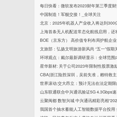
每日快看：微软发布2023财年第三季度
​中国制造！军舰交接！_全球关注
北京：2025年机器人产业收入将达到300
上海首条无人机配送常态化航线启用，还
BOE（京东方） 高价值专利布局护航企业
文旅部：弘扬文明旅游新风尚 “五一”假期
环球观点：戴尔最新调研显示：全球范围
星华新材: 关于公司2023年限制性股票
CBA|浙江险胜深圳，吴前失准，赖特救
世界滚动:交大昂立：预计无法在法定期限内
山东联通联合中兴通讯验证5G 4.3Gbp
云聚闽都 数智兴城 中兴通讯精彩亮相“20
我国首个抽水蓄能人工智能数据平台投用 