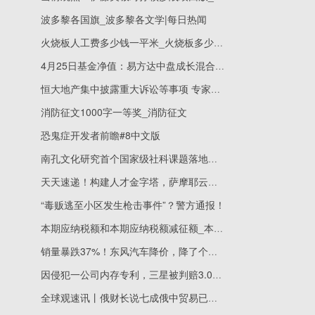
波多黎各国旗_波多黎各文学|每日热闻
火烧板人工费多少钱一平米_火烧板多少钱一平米
4月25日基金净值：易方达中盘成长混合最新净值1.8726，跌1.12% 天天速看
恒大地产集中披露重大诉讼等事项 专家对保交楼持乐观态度|全球新资讯
消防征文1000字一等奖_消防征文
恐鬼症开发者前瞻#8中文版
南孔文化研究首个国家级社科课题落地衢州-热点聚焦
天天速递！构建人才金字塔，萨摩耶云科技集团加速推进产学研机制
“毒贩逃至小区发生枪击事件”？警方通报！
本期应纳税额和本期应纳税额减征额_本期应纳税额减征额是什么意思-热闻
销量暴跌37%！东风汽车降价，降了个寂寞？-天天热消息
因侵犯一公司内存专利，三星被判赔3.03亿美元
全球观速讯丨俄财长说七成俄中贸易已转为本币结算