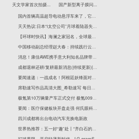
天文学家首次拍摄...
国产新型离子膜问...
国内首辆高温超导电动悬浮车来了，它为什么能悬浮？ 天天热文
天天热议:日本“i太空公司”月球着陆器失联 世界私企“登月”之梦仍难圆
【环球时快讯】海澜之家冠名，全球最大固体运载火箭有望今年下半年发射
中国移动副总经理赵大春：持续践行云计算“国家队”使命担当，努力成为一流云服务商
消息！康佳AWE携手意大利知名品牌带来惊喜
成都退林还耕/复耕最新消息(持续更新)|世界报资讯
要闻速递：一战成名！阿根廷妖锋面对皇马大四喜，西甲76年来第一人
席勒速写作品高清大图_希勒速写 每日动态
极氪第10万辆量产车正式交付 极氪009首批车主购买
要闻：医疗保健板块开盘走强 何氏眼科20%涨停
四川成都将出台电动汽车充换电新政
世界热推荐：五一好“趣”处丨“齐白石的艺术世界”临摹比赛活动等你来参与
打破界限，开启轻薄新时代，LG gramSuperSlim商务本即将上市