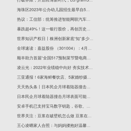
海珠区2023年公办幼儿园招生最早自5月8日起网上报名，附招生计划表→
热议：工信部：统筹推进智能网联汽车高质量发展
暴跌超49%！这一银行股价，再创历史新低！考虑卖掉……_快看点
世界知识产权日丨株洲创新家底“知”多少-世界快看点
全球速读：嘉益股份 （301004）：4月26日股价出现向上跳空缺口
顺丰助力首届“全国517预制菜节暨电商直播大赛”，与各界共赢广阔机遇|最新资讯
凌云光：2022年业绩稳中向好 夯实技术优势助力数字经济发展|天天微速讯
三亚通报！6家海鲜餐饮店、5家婚纱摄影企业被下架
天天热头条丨日本民企月球着陆器撞击月球表面可能性较大 探月计划未达成
日本民企月球着陆器撞击月球表面可能性较大 探月计划未达成
安卓手机已支持宝马数字钥匙，谷歌、三星首批尝鲜 环球微头条
世界关注：豆浆在破壁机怎么做 豆浆在破壁机怎么做的
王心凌晒家人合照：与妈妈搂抱好温馨，与好友合照好开心！