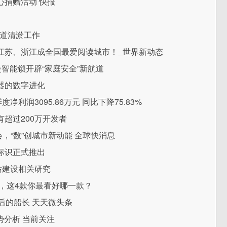
心捐赠活动 快报
管道清淤工作
江苏、浙江成全国最爱阅读城市！_世界新动态
智能锁开辟“家庭安全”新航道
器的数字进化
度净利润3095.86万元 同比下降75.83%
超过200万开发者
会，“数”创城市新动能 全球快消息
标识正式推出
站建设相关研究
点，这4款你最看好哪一款？
后的船长 天天微头条
势分析 当前关注