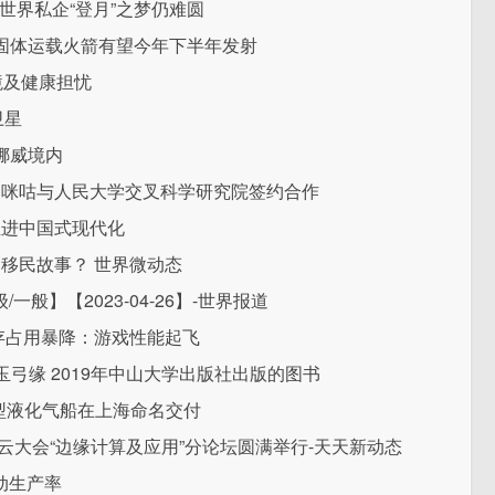
 世界私企“登月”之梦仍难圆
固体运载火箭有望今年下半年发射
境及健康担忧
卫星
挪威境内
动咪咕与人民大学交叉科学研究院签约合作
推进中国式现代化
写移民故事？ 世界微动态
般】【2023-04-26】-世界报道
内存占用暴降：游戏性能起飞
玉弓缘 2019年中山大学出版社出版的图书
大型液化气船在上海命名交付
云大会“边缘计算及应用”分论坛圆满举行-天天新动态
动生产率